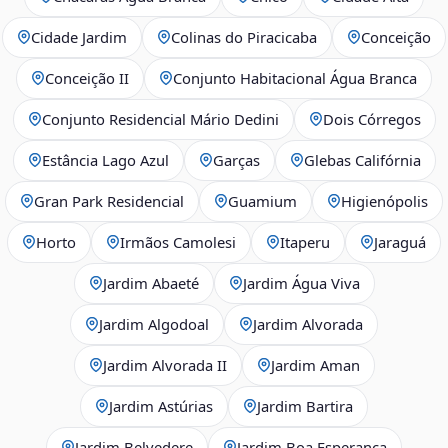
Cidade Jardim
Colinas do Piracicaba
Conceição
Conceição II
Conjunto Habitacional Água Branca
Conjunto Residencial Mário Dedini
Dois Córregos
Estância Lago Azul
Garças
Glebas Califórnia
Gran Park Residencial
Guamium
Higienópolis
Horto
Irmãos Camolesi
Itaperu
Jaraguá
Jardim Abaeté
Jardim Água Viva
Jardim Algodoal
Jardim Alvorada
Jardim Alvorada II
Jardim Aman
Jardim Astúrias
Jardim Bartira
Jardim Belvedere
Jardim Boa Esperança