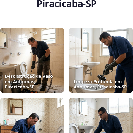
Piracicaba‑SP
Desobstrução de Vaso
em Anhumas,
Limpeza Profunda em
Piracicaba‑SP
Anhumas, Piracicaba‑SP