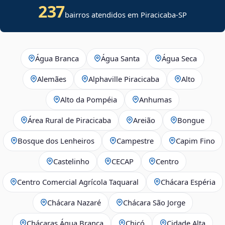
237
bairros atendidos em Piracicaba-SP
Água Branca
Água Santa
Água Seca
Alemães
Alphaville Piracicaba
Alto
Alto da Pompéia
Anhumas
Área Rural de Piracicaba
Areião
Bongue
Bosque dos Lenheiros
Campestre
Capim Fino
Castelinho
CECAP
Centro
Centro Comercial Agrícola Taquaral
Chácara Espéria
Chácara Nazaré
Chácara São Jorge
Chácaras Água Branca
Chicó
Cidade Alta