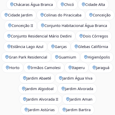
Chácaras Água Branca
Chicó
Cidade Alta
Cidade Jardim
Colinas do Piracicaba
Conceição
Conceição II
Conjunto Habitacional Água Branca
Conjunto Residencial Mário Dedini
Dois Córregos
Estância Lago Azul
Garças
Glebas Califórnia
Gran Park Residencial
Guamium
Higienópolis
Horto
Irmãos Camolesi
Itaperu
Jaraguá
Jardim Abaeté
Jardim Água Viva
Jardim Algodoal
Jardim Alvorada
Jardim Alvorada II
Jardim Aman
Jardim Astúrias
Jardim Bartira