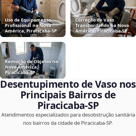
Uso de Equipamento
Correção de Vaso
Profissional na Nova
Transbordando na Nova
América, Piracicaba‑SP
América, Piracicaba‑SP
Remoção de Objetos na
Nova América,
Piracicaba‑SP
Desentupimento de Vaso nos
Principais Bairros de
Piracicaba‑SP
Atendimentos especializados para desobstrução sanitária
nos bairros da cidade de Piracicaba‑SP.