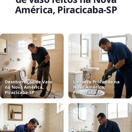
América, Piracicaba‑SP
Desobstrução de Vaso
Limpeza Profunda na
na Nova América,
Nova América,
Piracicaba‑SP
Piracicaba‑SP