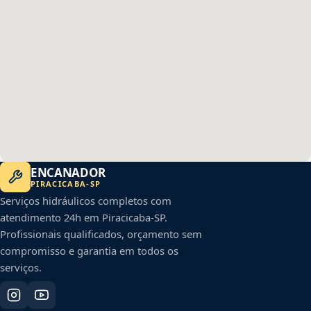
ENCANADOR
PIRACICABA
-
SP
Serviços hidráulicos completos com
atendimento 24h em
Piracicaba
-
SP
.
Profissionais qualificados, orçamento sem
compromisso e garantia em todos os
serviços.