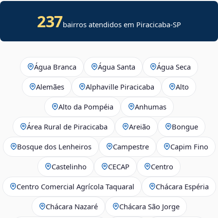
237
bairros atendidos em Piracicaba-SP
Água Branca
Água Santa
Água Seca
Alemães
Alphaville Piracicaba
Alto
Alto da Pompéia
Anhumas
Área Rural de Piracicaba
Areião
Bongue
Bosque dos Lenheiros
Campestre
Capim Fino
Castelinho
CECAP
Centro
Centro Comercial Agrícola Taquaral
Chácara Espéria
Chácara Nazaré
Chácara São Jorge