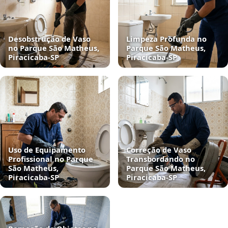
Desobstrução de Vaso
Limpeza Profunda no
no Parque São Matheus,
Parque São Matheus,
Piracicaba‑SP
Piracicaba‑SP
Uso de Equipamento
Correção de Vaso
Profissional no Parque
Transbordando no
São Matheus,
Parque São Matheus,
Piracicaba‑SP
Piracicaba‑SP