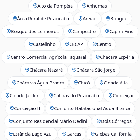
Alto da Pompéia
Anhumas
Área Rural de Piracicaba
Areião
Bongue
Bosque dos Lenheiros
Campestre
Capim Fino
Castelinho
CECAP
Centro
Centro Comercial Agrícola Taquaral
Chácara Espéria
Chácara Nazaré
Chácara São Jorge
Chácaras Água Branca
Chicó
Cidade Alta
Cidade Jardim
Colinas do Piracicaba
Conceição
Conceição II
Conjunto Habitacional Água Branca
Conjunto Residencial Mário Dedini
Dois Córregos
Estância Lago Azul
Garças
Glebas Califórnia