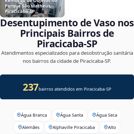
Remoção de Objetos no
Parque São Matheus,
Piracicaba‑SP
Desentupimento de Vaso nos
Principais Bairros de
Piracicaba‑SP
Atendimentos especializados para desobstrução sanitária
nos bairros da cidade de Piracicaba‑SP.
237
bairros atendidos em Piracicaba-SP
Água Branca
Água Santa
Água Seca
Alemães
Alphaville Piracicaba
Alto