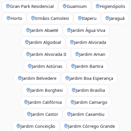
Gran Park Residencial
Guamium
Higienópolis
Horto
Irmãos Camolesi
Itaperu
Jaraguá
Jardim Abaeté
Jardim Água Viva
Jardim Algodoal
Jardim Alvorada
Jardim Alvorada II
Jardim Aman
Jardim Astúrias
Jardim Bartira
Jardim Belvedere
Jardim Boa Esperança
Jardim Borghesi
Jardim Brasília
Jardim Califórnia
Jardim Camargo
Jardim Castor
Jardim Caxambu
Jardim Conceição
Jardim Córrego Grande