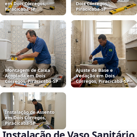
em Dois Córregos,
Dois Córregos,
Piracicaba‑SP
Piracicaba‑SP
Montagem de Caixa
Ajuste de Base e
Acoplada em Dois
Vedação em Dois
Córregos, Piracicaba‑SP
Córregos, Piracicaba‑SP
Instalação de Assento
em Dois Córregos,
Piracicaba‑SP
Instalação de Vaso Sanitário