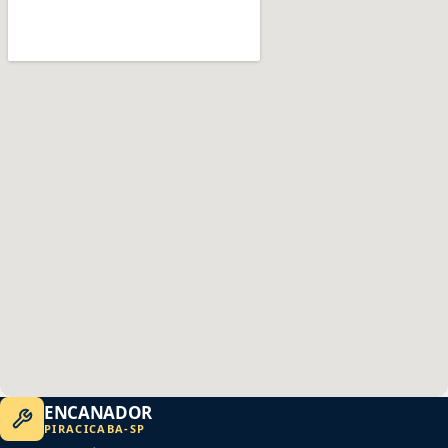
ENCANADOR
PIRACICABA
-
SP