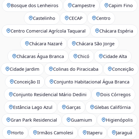
Bosque dos Lenheiros
Campestre
Capim Fino
Castelinho
CECAP
Centro
Centro Comercial Agrícola Taquaral
Chácara Espéria
Chácara Nazaré
Chácara São Jorge
Chácaras Água Branca
Chicó
Cidade Alta
Cidade Jardim
Colinas do Piracicaba
Conceição
Conceição II
Conjunto Habitacional Água Branca
Conjunto Residencial Mário Dedini
Dois Córregos
Estância Lago Azul
Garças
Glebas Califórnia
Gran Park Residencial
Guamium
Higienópolis
Horto
Irmãos Camolesi
Itaperu
Jaraguá