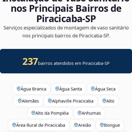
nos Principais Bairros de
Piracicaba‑SP
Serviços especializados de montagem de vaso sanitário
nos principais bairros de Piracicaba‑SP.
237
bairros atendidos em Piracicaba-SP
Água Branca
Água Santa
Água Seca
Alemães
Alphaville Piracicaba
Alto
Alto da Pompéia
Anhumas
Área Rural de Piracicaba
Areião
Bongue