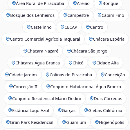
Área Rural de Piracicaba
Areião
Bongue
Bosque dos Lenheiros
Campestre
Capim Fino
Castelinho
CECAP
Centro
Centro Comercial Agrícola Taquaral
Chácara Espéria
Chácara Nazaré
Chácara São Jorge
Chácaras Água Branca
Chicó
Cidade Alta
Cidade Jardim
Colinas do Piracicaba
Conceição
Conceição II
Conjunto Habitacional Água Branca
Conjunto Residencial Mário Dedini
Dois Córregos
Estância Lago Azul
Garças
Glebas Califórnia
Gran Park Residencial
Guamium
Higienópolis