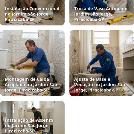
Instalação Convencional
Troca de Vaso Antigo no
no Jardim São Jorge,
Jardim São Jorge,
Piracicaba‑SP
Piracicaba‑SP
Montagem de Caixa
Ajuste de Base e
Acoplada no Jardim São
Vedação no Jardim São
Jorge, Piracicaba‑SP
Jorge, Piracicaba‑SP
Instalação de Assento
no Jardim São Jorge,
Piracicaba‑SP