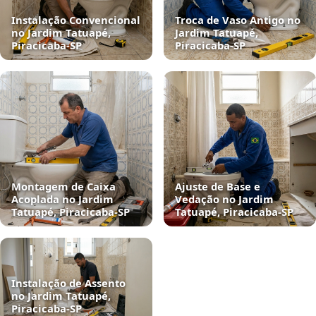
Instalação Convencional
Troca de Vaso Antigo no
no Jardim Tatuapé,
Jardim Tatuapé,
Piracicaba‑SP
Piracicaba‑SP
Montagem de Caixa
Ajuste de Base e
Acoplada no Jardim
Vedação no Jardim
Tatuapé, Piracicaba‑SP
Tatuapé, Piracicaba‑SP
Instalação de Assento
no Jardim Tatuapé,
Piracicaba‑SP