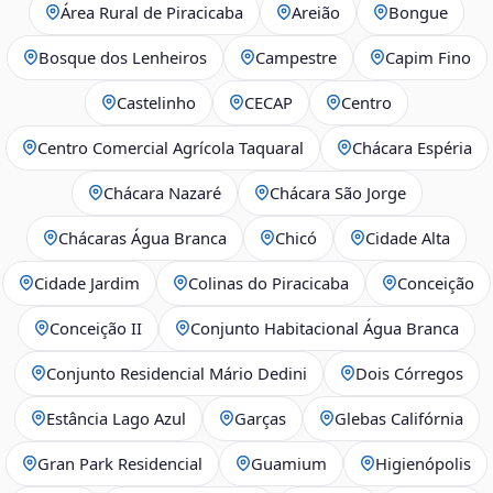
Área Rural de Piracicaba
Areião
Bongue
Bosque dos Lenheiros
Campestre
Capim Fino
Castelinho
CECAP
Centro
Centro Comercial Agrícola Taquaral
Chácara Espéria
Chácara Nazaré
Chácara São Jorge
Chácaras Água Branca
Chicó
Cidade Alta
Cidade Jardim
Colinas do Piracicaba
Conceição
Conceição II
Conjunto Habitacional Água Branca
Conjunto Residencial Mário Dedini
Dois Córregos
Estância Lago Azul
Garças
Glebas Califórnia
Gran Park Residencial
Guamium
Higienópolis