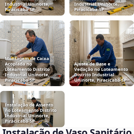
Industrial Uninorte,
Industrial Uninorte,
Piracicaba‑SP
Piracicaba‑SP
Montagem de Caixa
Acoplada no
Ajuste de Base e
Loteamento Distrito
Vedação no Loteamento
Industrial Uninorte,
Distrito Industrial
Piracicaba‑SP
Uninorte, Piracicaba‑SP
Instalação de Assento
no Loteamento Distrito
Industrial Uninorte,
Piracicaba‑SP
Instalação de Vaso Sanitário