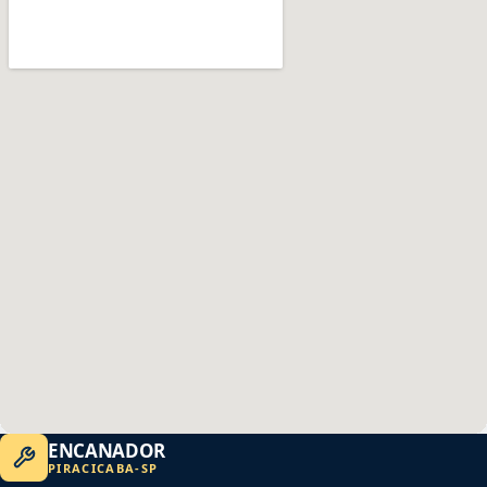
ENCANADOR
PIRACICABA
-
SP