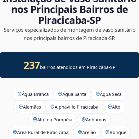
nos Principais Bairros de
Piracicaba‑SP
Serviços especializados de montagem de vaso sanitário
nos principais bairros de Piracicaba‑SP.
237
bairros atendidos em Piracicaba-SP
Água Branca
Água Santa
Água Seca
Alemães
Alphaville Piracicaba
Alto
Alto da Pompéia
Anhumas
Área Rural de Piracicaba
Areião
Bongue