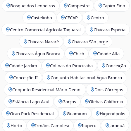
Bosque dos Lenheiros
Campestre
Capim Fino
Castelinho
CECAP
Centro
Centro Comercial Agrícola Taquaral
Chácara Espéria
Chácara Nazaré
Chácara São Jorge
Chácaras Água Branca
Chicó
Cidade Alta
Cidade Jardim
Colinas do Piracicaba
Conceição
Conceição II
Conjunto Habitacional Água Branca
Conjunto Residencial Mário Dedini
Dois Córregos
Estância Lago Azul
Garças
Glebas Califórnia
Gran Park Residencial
Guamium
Higienópolis
Horto
Irmãos Camolesi
Itaperu
Jaraguá