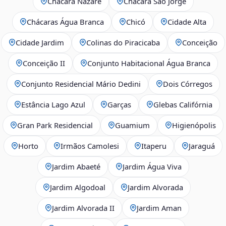
Chácara Nazaré
Chácara São Jorge
Chácaras Água Branca
Chicó
Cidade Alta
Cidade Jardim
Colinas do Piracicaba
Conceição
Conceição II
Conjunto Habitacional Água Branca
Conjunto Residencial Mário Dedini
Dois Córregos
Estância Lago Azul
Garças
Glebas Califórnia
Gran Park Residencial
Guamium
Higienópolis
Horto
Irmãos Camolesi
Itaperu
Jaraguá
Jardim Abaeté
Jardim Água Viva
Jardim Algodoal
Jardim Alvorada
Jardim Alvorada II
Jardim Aman