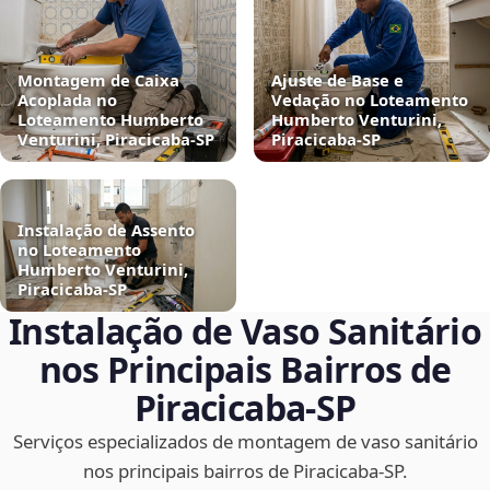
Montagem de Caixa
Ajuste de Base e
Acoplada no
Vedação no Loteamento
Loteamento Humberto
Humberto Venturini,
Venturini, Piracicaba‑SP
Piracicaba‑SP
Instalação de Assento
no Loteamento
Humberto Venturini,
Piracicaba‑SP
Instalação de Vaso Sanitário
nos Principais Bairros de
Piracicaba‑SP
Serviços especializados de montagem de vaso sanitário
nos principais bairros de Piracicaba‑SP.