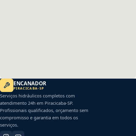
ENCANADOR
PIRACICABA
-
SP
Serviços hidráulicos completos com
atendimento 24h em
Piracicaba
-
SP
.
Profissionais qualificados, orçamento sem
compromisso e garantia em todos os
serviços.