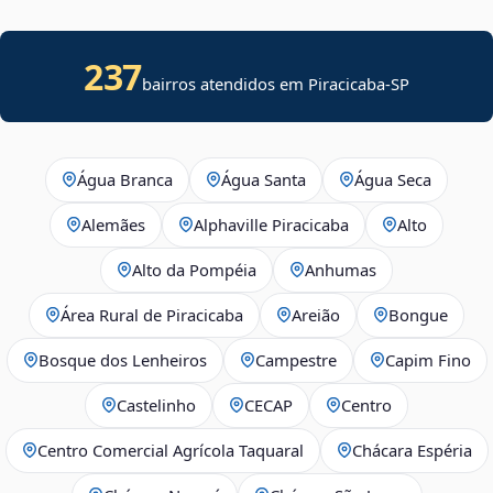
237
bairros atendidos em Piracicaba-SP
Água Branca
Água Santa
Água Seca
Alemães
Alphaville Piracicaba
Alto
Alto da Pompéia
Anhumas
Área Rural de Piracicaba
Areião
Bongue
Bosque dos Lenheiros
Campestre
Capim Fino
Castelinho
CECAP
Centro
Centro Comercial Agrícola Taquaral
Chácara Espéria