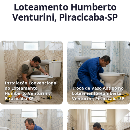
Loteamento Humberto
Venturini, Piracicaba‑SP
Instalação Convencional
no Loteamento
Troca de Vaso Antigo no
Humberto Venturini,
Loteamento Humberto
Piracicaba‑SP
Venturini, Piracicaba‑SP