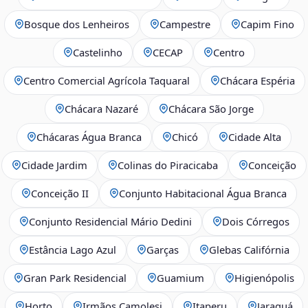
Bosque dos Lenheiros
Campestre
Capim Fino
Castelinho
CECAP
Centro
Centro Comercial Agrícola Taquaral
Chácara Espéria
Chácara Nazaré
Chácara São Jorge
Chácaras Água Branca
Chicó
Cidade Alta
Cidade Jardim
Colinas do Piracicaba
Conceição
Conceição II
Conjunto Habitacional Água Branca
Conjunto Residencial Mário Dedini
Dois Córregos
Estância Lago Azul
Garças
Glebas Califórnia
Gran Park Residencial
Guamium
Higienópolis
Horto
Irmãos Camolesi
Itaperu
Jaraguá