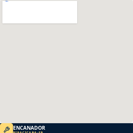
ENCANADOR
PIRACICABA
-
SP