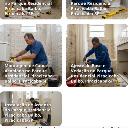
no Parque Residencial
Parque Residencial
Piracicaba Balbo,
Piracicaba Balbo,
Piracicaba‑SP
Piracicaba‑SP
Montagem de Caixa
Ajuste de Base e
Acoplada no Parque
Vedação no Parque
Residencial Piracicaba
Residencial Piracicaba
Balbo, Piracicaba‑SP
Balbo, Piracicaba‑SP
Instalação de Assento
no Parque Residencial
Piracicaba Balbo,
Piracicaba‑SP