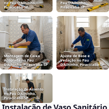
no Pau D’Alhinho,
Pau D’Alhinho,
Piracicaba‑SP
Piracicaba‑SP
Montagem de Caixa
Ajuste de Base e
Acoplada no Pau
Vedação no Pau
D’Alhinho, Piracicaba‑SP
D’Alhinho, Piracicaba‑SP
Instalação de Assento
no Pau D’Alhinho,
Piracicaba‑SP
Instalação de Vaso Sanitário