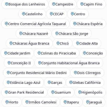
Bosque dos Lenheiros
Campestre
Capim Fino
Castelinho
CECAP
Centro
Centro Comercial Agrícola Taquaral
Chácara Espéria
Chácara Nazaré
Chácara São Jorge
Chácaras Água Branca
Chicó
Cidade Alta
Cidade Jardim
Colinas do Piracicaba
Conceição
Conceição II
Conjunto Habitacional Água Branca
Conjunto Residencial Mário Dedini
Dois Córregos
Estância Lago Azul
Garças
Glebas Califórnia
Gran Park Residencial
Guamium
Higienópolis
Horto
Irmãos Camolesi
Itaperu
Jaraguá