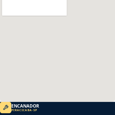
ENCANADOR
PIRACICABA
-
SP