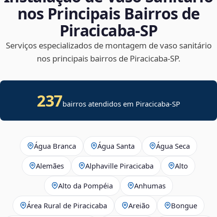
nos Principais Bairros de
Piracicaba‑SP
Serviços especializados de montagem de vaso sanitário
nos principais bairros de Piracicaba‑SP.
237
bairros atendidos em Piracicaba-SP
Água Branca
Água Santa
Água Seca
Alemães
Alphaville Piracicaba
Alto
Alto da Pompéia
Anhumas
Área Rural de Piracicaba
Areião
Bongue