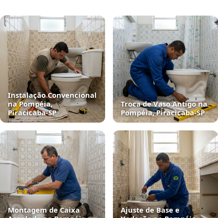
Instalação Convencional
na Pompéia,
Troca de Vaso Antigo na
Piracicaba‑SP
Pompéia, Piracicaba‑SP
Montagem de Caixa
Ajuste de Base e