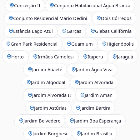
Conceição II
Conjunto Habitacional Água Branca
Conjunto Residencial Mário Dedini
Dois Córregos
Estância Lago Azul
Garças
Glebas Califórnia
Gran Park Residencial
Guamium
Higienópolis
Horto
Irmãos Camolesi
Itaperu
Jaraguá
Jardim Abaeté
Jardim Água Viva
Jardim Algodoal
Jardim Alvorada
Jardim Alvorada II
Jardim Aman
Jardim Astúrias
Jardim Bartira
Jardim Belvedere
Jardim Boa Esperança
Jardim Borghesi
Jardim Brasília