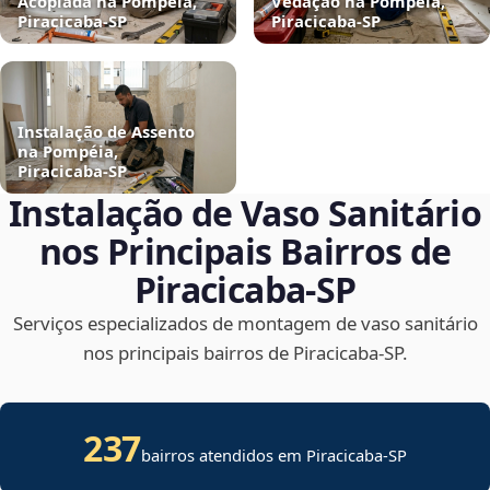
Acoplada na Pompéia,
Vedação na Pompéia,
Piracicaba‑SP
Piracicaba‑SP
Instalação de Assento
na Pompéia,
Piracicaba‑SP
Instalação de Vaso Sanitário
nos Principais Bairros de
Piracicaba‑SP
Serviços especializados de montagem de vaso sanitário
nos principais bairros de Piracicaba‑SP.
237
bairros atendidos em Piracicaba-SP