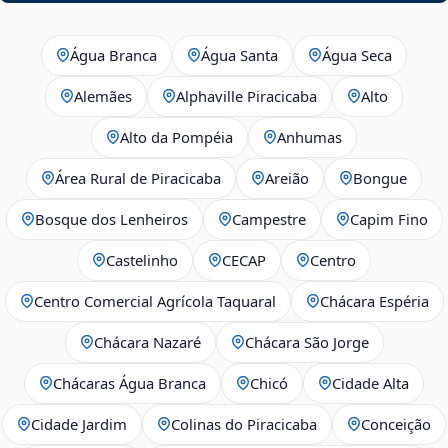
Água Branca
Água Santa
Água Seca
Alemães
Alphaville Piracicaba
Alto
Alto da Pompéia
Anhumas
Área Rural de Piracicaba
Areião
Bongue
Bosque dos Lenheiros
Campestre
Capim Fino
Castelinho
CECAP
Centro
Centro Comercial Agrícola Taquaral
Chácara Espéria
Chácara Nazaré
Chácara São Jorge
Chácaras Água Branca
Chicó
Cidade Alta
Cidade Jardim
Colinas do Piracicaba
Conceição