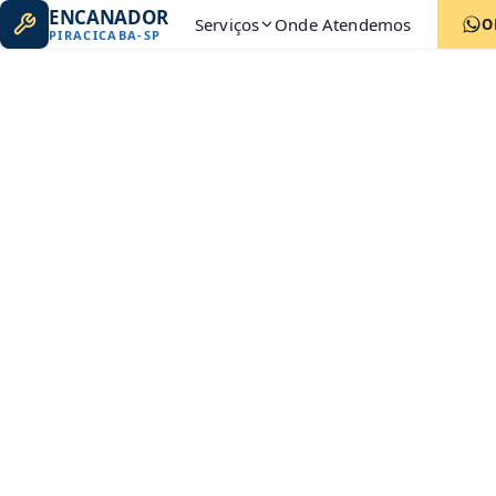
ENCANADOR
Serviços
Onde Atendemos
O
PIRACICABA
-
SP