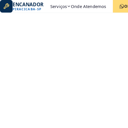
ENCANADOR
Serviços
Onde Atendemos
O
PIRACICABA
-
SP