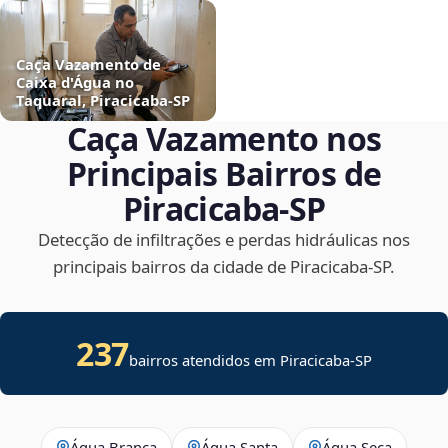
Caça Vazamento de
Caixa d'Água no
Taquaral, Piracicaba‑SP
Caça Vazamento nos
Principais Bairros de
Piracicaba‑SP
Detecção de infiltrações e perdas hidráulicas nos
principais bairros da cidade de Piracicaba‑SP.
237
bairros atendidos em Piracicaba-SP
Água Branca
Água Santa
Água Seca