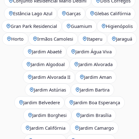
Conjunto Residencial Mário Dedini
Dois Córregos
Estância Lago Azul
Garças
Glebas Califórnia
Gran Park Residencial
Guamium
Higienópolis
Horto
Irmãos Camolesi
Itaperu
Jaraguá
Jardim Abaeté
Jardim Água Viva
Jardim Algodoal
Jardim Alvorada
Jardim Alvorada II
Jardim Aman
Jardim Astúrias
Jardim Bartira
Jardim Belvedere
Jardim Boa Esperança
Jardim Borghesi
Jardim Brasília
Jardim Califórnia
Jardim Camargo