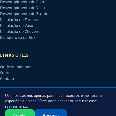
Desentupimento de Ralo
Desentupimento de Vaso
Desentupimento de Esgoto
Instalação de Torneira
Instalação de Vaso
Instalação de Chuveiro
Manutenção de Box
LINKS ÚTEIS
Onde Atendemos
Sobre
Contato
CONTATO
Usamos cookies apenas para medir acessos e melhorar a
experiência do site. Você pode aceitar ou recusar esse
rastreamento.
Atendimento em
Piracicaba
-
SP
e regiões parceiras
contato@encanadorempiracicaba.com.br
Aceitar
Recusar