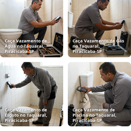
Caça Vazamento de
Caça Vazamento de Gás
Água no Taquaral,
no Taquaral,
Piracicaba‑SP
Piracicaba‑SP
Caça Vazamento de
Caça Vazamento de
Esgoto no Taquaral,
Piscina no Taquaral,
Piracicaba‑SP
Piracicaba‑SP