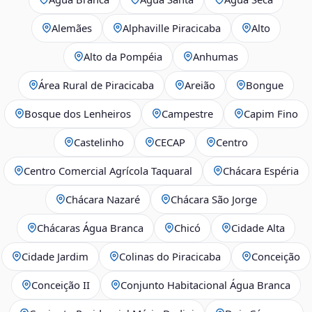
Alemães
Alphaville Piracicaba
Alto
Alto da Pompéia
Anhumas
Área Rural de Piracicaba
Areião
Bongue
Bosque dos Lenheiros
Campestre
Capim Fino
Castelinho
CECAP
Centro
Centro Comercial Agrícola Taquaral
Chácara Espéria
Chácara Nazaré
Chácara São Jorge
Chácaras Água Branca
Chicó
Cidade Alta
Cidade Jardim
Colinas do Piracicaba
Conceição
Conceição II
Conjunto Habitacional Água Branca