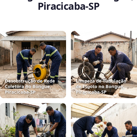
Piracicaba‑SP
Desobstrução de Rede
Limpeza de Tubulação
Coletora no Bongue,
de Esgoto no Bongue,
Piracicaba‑SP
Piracicaba‑SP