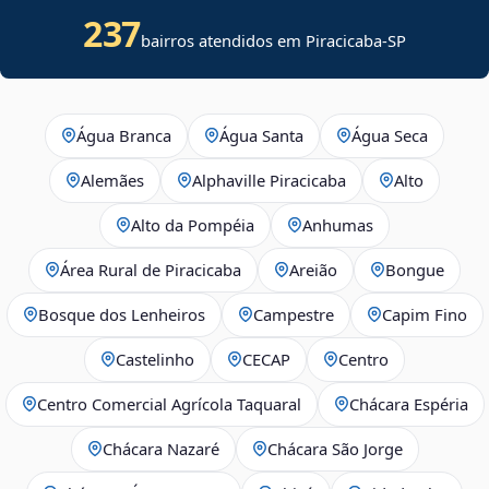
237
bairros atendidos em Piracicaba-SP
Água Branca
Água Santa
Água Seca
Alemães
Alphaville Piracicaba
Alto
Alto da Pompéia
Anhumas
Área Rural de Piracicaba
Areião
Bongue
Bosque dos Lenheiros
Campestre
Capim Fino
Castelinho
CECAP
Centro
Centro Comercial Agrícola Taquaral
Chácara Espéria
Chácara Nazaré
Chácara São Jorge