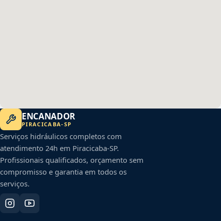
ENCANADOR
PIRACICABA
-
SP
Serviços hidráulicos completos com
atendimento 24h em
Piracicaba
-
SP
.
Profissionais qualificados, orçamento sem
compromisso e garantia em todos os
serviços.