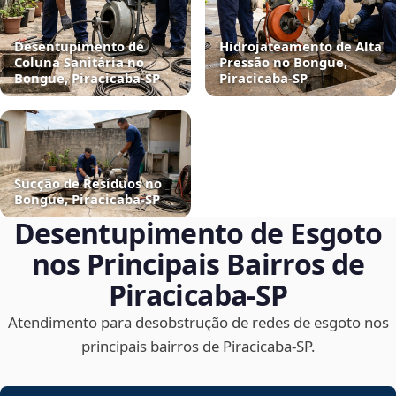
Desentupimento de
Hidrojateamento de Alta
Coluna Sanitária no
Pressão no Bongue,
Bongue, Piracicaba‑SP
Piracicaba‑SP
Sucção de Resíduos no
Bongue, Piracicaba‑SP
Desentupimento de Esgoto
nos Principais Bairros de
Piracicaba‑SP
Atendimento para desobstrução de redes de esgoto nos
principais bairros de Piracicaba‑SP.