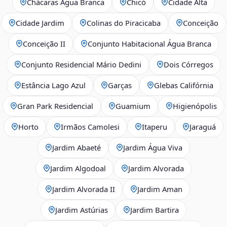
Chácaras Água Branca
Chicó
Cidade Alta
Cidade Jardim
Colinas do Piracicaba
Conceição
Conceição II
Conjunto Habitacional Água Branca
Conjunto Residencial Mário Dedini
Dois Córregos
Estância Lago Azul
Garças
Glebas Califórnia
Gran Park Residencial
Guamium
Higienópolis
Horto
Irmãos Camolesi
Itaperu
Jaraguá
Jardim Abaeté
Jardim Água Viva
Jardim Algodoal
Jardim Alvorada
Jardim Alvorada II
Jardim Aman
Jardim Astúrias
Jardim Bartira