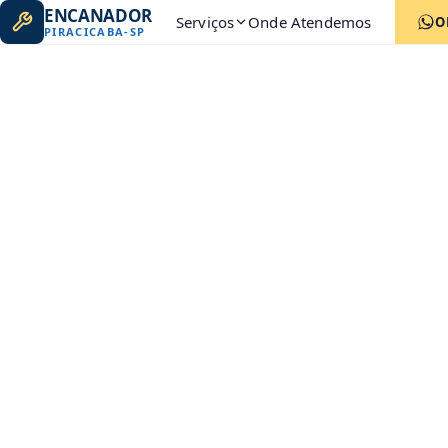
ENCANADOR
Serviços
Onde Atendemos
O
PIRACICABA
-
SP