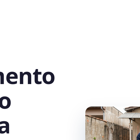
mento
o
a