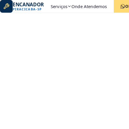
ENCANADOR
Serviços
Onde Atendemos
O
PIRACICABA
-
SP