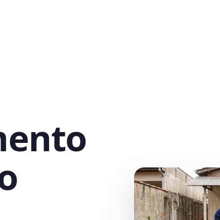
mento
o