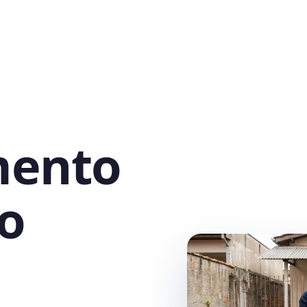
mento
o