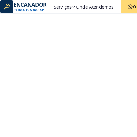
ENCANADOR
Serviços
Onde Atendemos
O
PIRACICABA
-
SP