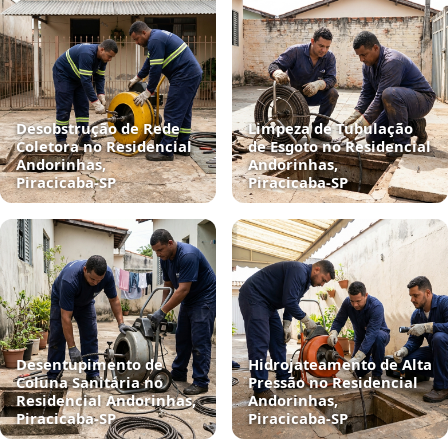
Desobstrução de Rede
Limpeza de Tubulação
Coletora no Residencial
de Esgoto no Residencial
Andorinhas,
Andorinhas,
Piracicaba‑SP
Piracicaba‑SP
Desentupimento de
Hidrojateamento de Alta
Coluna Sanitária no
Pressão no Residencial
Residencial Andorinhas,
Andorinhas,
Piracicaba‑SP
Piracicaba‑SP