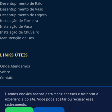
Desentupimento de Ralo
Desentupimento de Vaso
Desentupimento de Esgoto
Instalação de Torneira
Instalação de Vaso
Instalação de Chuveiro
Manutenção de Box
LINKS ÚTEIS
Onde Atendemos
Sobre
Contato
CONTATO
Usamos cookies apenas para medir acessos e melhorar a
experiência do site. Você pode aceitar ou recusar esse
rastreamento.
Atendimento em
Piracicaba
-
SP
e regiões parceiras
contato@encanadorempiracicaba.com.br