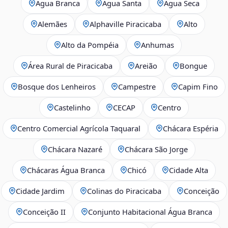
Água Branca
Água Santa
Água Seca
Alemães
Alphaville Piracicaba
Alto
Alto da Pompéia
Anhumas
Área Rural de Piracicaba
Areião
Bongue
Bosque dos Lenheiros
Campestre
Capim Fino
Castelinho
CECAP
Centro
Centro Comercial Agrícola Taquaral
Chácara Espéria
Chácara Nazaré
Chácara São Jorge
Chácaras Água Branca
Chicó
Cidade Alta
Cidade Jardim
Colinas do Piracicaba
Conceição
Conceição II
Conjunto Habitacional Água Branca