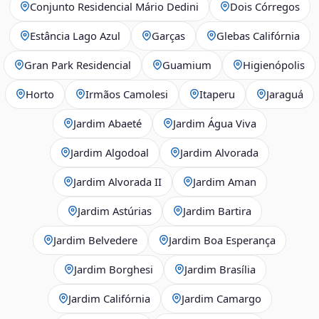
Conjunto Residencial Mário Dedini
Dois Córregos
Estância Lago Azul
Garças
Glebas Califórnia
Gran Park Residencial
Guamium
Higienópolis
Horto
Irmãos Camolesi
Itaperu
Jaraguá
Jardim Abaeté
Jardim Água Viva
Jardim Algodoal
Jardim Alvorada
Jardim Alvorada II
Jardim Aman
Jardim Astúrias
Jardim Bartira
Jardim Belvedere
Jardim Boa Esperança
Jardim Borghesi
Jardim Brasília
Jardim Califórnia
Jardim Camargo