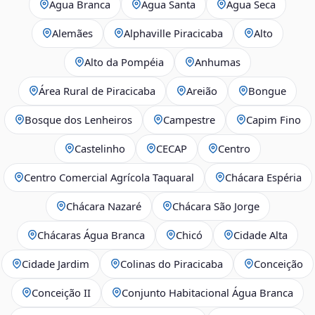
Água Branca
Água Santa
Água Seca
Alemães
Alphaville Piracicaba
Alto
Alto da Pompéia
Anhumas
Área Rural de Piracicaba
Areião
Bongue
Bosque dos Lenheiros
Campestre
Capim Fino
Castelinho
CECAP
Centro
Centro Comercial Agrícola Taquaral
Chácara Espéria
Chácara Nazaré
Chácara São Jorge
Chácaras Água Branca
Chicó
Cidade Alta
Cidade Jardim
Colinas do Piracicaba
Conceição
Conceição II
Conjunto Habitacional Água Branca