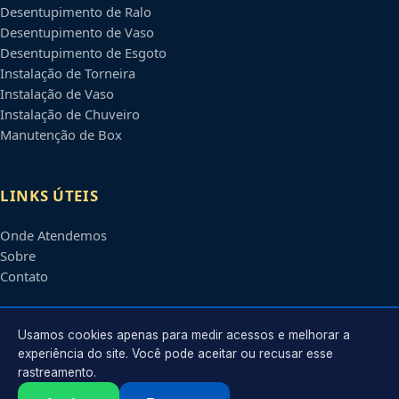
Desentupimento de Ralo
Desentupimento de Vaso
Desentupimento de Esgoto
Instalação de Torneira
Instalação de Vaso
Instalação de Chuveiro
Manutenção de Box
LINKS ÚTEIS
Onde Atendemos
Sobre
Contato
CONTATO
Usamos cookies apenas para medir acessos e melhorar a
experiência do site. Você pode aceitar ou recusar esse
rastreamento.
Atendimento em
Piracicaba
-
SP
e regiões parceiras
contato@encanadorempiracicaba.com.br