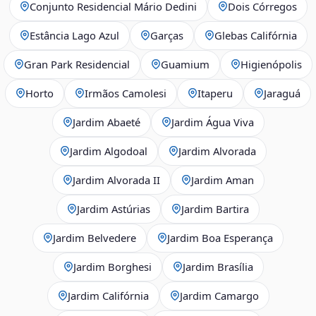
Conjunto Residencial Mário Dedini
Dois Córregos
Estância Lago Azul
Garças
Glebas Califórnia
Gran Park Residencial
Guamium
Higienópolis
Horto
Irmãos Camolesi
Itaperu
Jaraguá
Jardim Abaeté
Jardim Água Viva
Jardim Algodoal
Jardim Alvorada
Jardim Alvorada II
Jardim Aman
Jardim Astúrias
Jardim Bartira
Jardim Belvedere
Jardim Boa Esperança
Jardim Borghesi
Jardim Brasília
Jardim Califórnia
Jardim Camargo