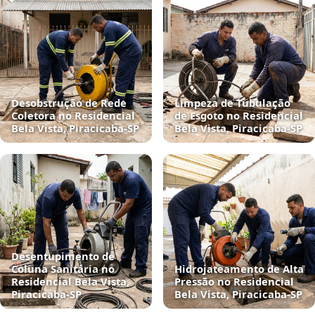
Desobstrução de Rede
Limpeza de Tubulação
Coletora no Residencial
de Esgoto no Residencial
Bela Vista, Piracicaba‑SP
Bela Vista, Piracicaba‑SP
Desentupimento de
Coluna Sanitária no
Hidrojateamento de Alta
Residencial Bela Vista,
Pressão no Residencial
Piracicaba‑SP
Bela Vista, Piracicaba‑SP