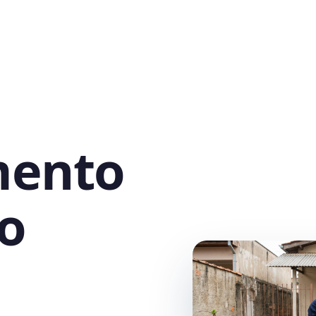
mento
o