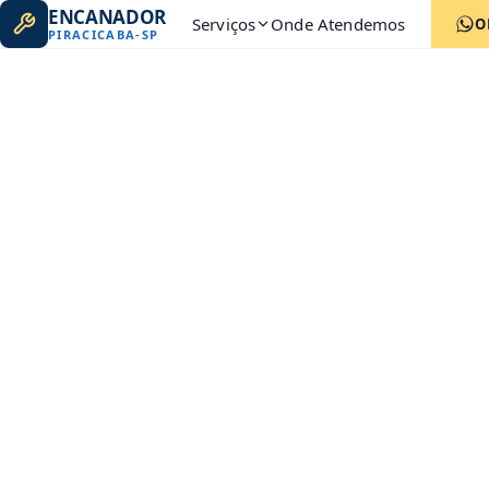
ENCANADOR
Serviços
Onde Atendemos
O
PIRACICABA
-
SP