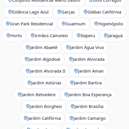
Estância Lago Azul
Garças
Glebas Califórnia
Gran Park Residencial
Guamium
Higienópolis
Horto
Irmãos Camolesi
Itaperu
Jaraguá
Jardim Abaeté
Jardim Água Viva
Jardim Algodoal
Jardim Alvorada
Jardim Alvorada II
Jardim Aman
Jardim Astúrias
Jardim Bartira
Jardim Belvedere
Jardim Boa Esperança
Jardim Borghesi
Jardim Brasília
Jardim Califórnia
Jardim Camargo