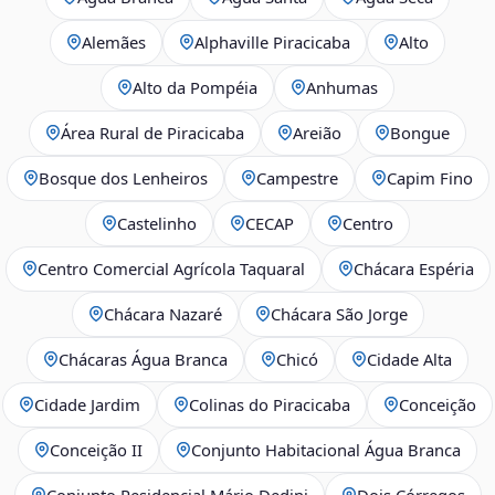
Alemães
Alphaville Piracicaba
Alto
Alto da Pompéia
Anhumas
Área Rural de Piracicaba
Areião
Bongue
Bosque dos Lenheiros
Campestre
Capim Fino
Castelinho
CECAP
Centro
Centro Comercial Agrícola Taquaral
Chácara Espéria
Chácara Nazaré
Chácara São Jorge
Chácaras Água Branca
Chicó
Cidade Alta
Cidade Jardim
Colinas do Piracicaba
Conceição
Conceição II
Conjunto Habitacional Água Branca
Conjunto Residencial Mário Dedini
Dois Córregos