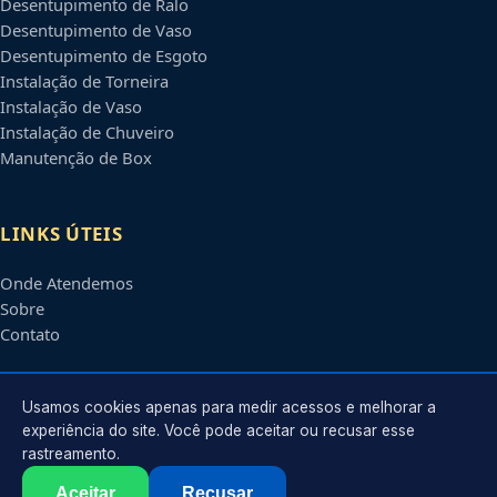
Desentupimento de Ralo
Desentupimento de Vaso
Desentupimento de Esgoto
Instalação de Torneira
Instalação de Vaso
Instalação de Chuveiro
Manutenção de Box
LINKS ÚTEIS
Onde Atendemos
Sobre
Contato
CONTATO
Usamos cookies apenas para medir acessos e melhorar a
experiência do site. Você pode aceitar ou recusar esse
rastreamento.
Atendimento em
Piracicaba
-
SP
e regiões parceiras
contato@encanadorempiracicaba.com.br
Aceitar
Recusar