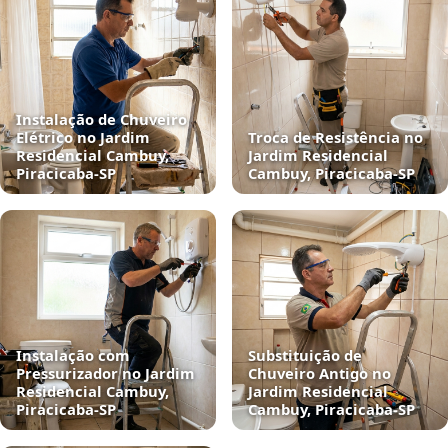
Instalação de Chuveiro
Elétrico no Jardim
Troca de Resistência no
Residencial Cambuy,
Jardim Residencial
Piracicaba‑SP
Cambuy, Piracicaba‑SP
Instalação com
Substituição de
Pressurizador no Jardim
Chuveiro Antigo no
Residencial Cambuy,
Jardim Residencial
Piracicaba‑SP
Cambuy, Piracicaba‑SP