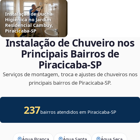
Instalação de Ducha
Higiênica no Jardim
Residencial Cambuy,
Piracicaba‑SP
Instalação de Chuveiro nos
Principais Bairros de
Piracicaba‑SP
Serviços de montagem, troca e ajustes de chuveiros nos
principais bairros de Piracicaba‑SP.
237
bairros atendidos em Piracicaba-SP
Água Branca
Água Santa
Água Seca