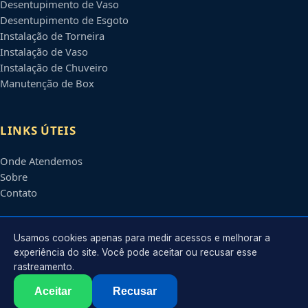
Desentupimento de Vaso
Desentupimento de Esgoto
Instalação de Torneira
Instalação de Vaso
Instalação de Chuveiro
Manutenção de Box
LINKS ÚTEIS
Onde Atendemos
Sobre
Contato
CONTATO
Usamos cookies apenas para medir acessos e melhorar a
experiência do site. Você pode aceitar ou recusar esse
rastreamento.
Atendimento em
Piracicaba
-
SP
e regiões parceiras
contato@encanadorempiracicaba.com.br
Aceitar
Recusar
©
2026
Encanador em
Piracicaba
-
SP
. Todos os direitos reservados.