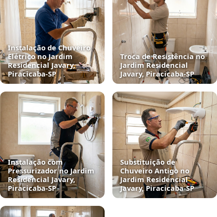
Instalação de Chuveiro
Elétrico no Jardim
Troca de Resistência no
Residencial Javary,
Jardim Residencial
Piracicaba‑SP
Javary, Piracicaba‑SP
Instalação com
Substituição de
Pressurizador no Jardim
Chuveiro Antigo no
Residencial Javary,
Jardim Residencial
Piracicaba‑SP
Javary, Piracicaba‑SP