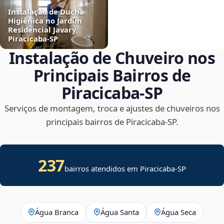
Instalação de Ducha
Higiênica no Jardim
Residencial Javary,
Piracicaba‑SP
Instalação de Chuveiro nos
Principais Bairros de
Piracicaba‑SP
Serviços de montagem, troca e ajustes de chuveiros nos
principais bairros de Piracicaba‑SP.
237
bairros atendidos em Piracicaba-SP
Água Branca
Água Santa
Água Seca