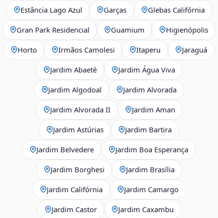
Estância Lago Azul
Garças
Glebas Califórnia
Gran Park Residencial
Guamium
Higienópolis
Horto
Irmãos Camolesi
Itaperu
Jaraguá
Jardim Abaeté
Jardim Água Viva
Jardim Algodoal
Jardim Alvorada
Jardim Alvorada II
Jardim Aman
Jardim Astúrias
Jardim Bartira
Jardim Belvedere
Jardim Boa Esperança
Jardim Borghesi
Jardim Brasília
Jardim Califórnia
Jardim Camargo
Jardim Castor
Jardim Caxambu