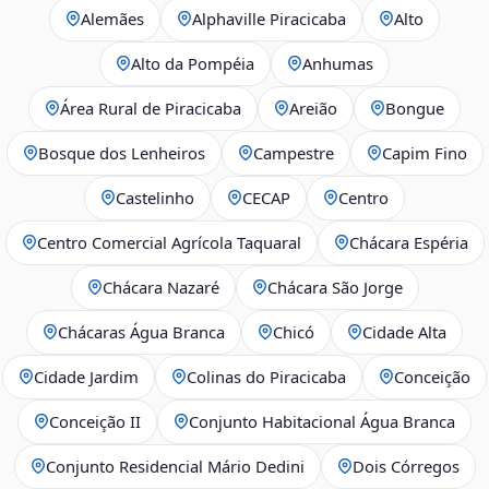
Alemães
Alphaville Piracicaba
Alto
Alto da Pompéia
Anhumas
Área Rural de Piracicaba
Areião
Bongue
Bosque dos Lenheiros
Campestre
Capim Fino
Castelinho
CECAP
Centro
Centro Comercial Agrícola Taquaral
Chácara Espéria
Chácara Nazaré
Chácara São Jorge
Chácaras Água Branca
Chicó
Cidade Alta
Cidade Jardim
Colinas do Piracicaba
Conceição
Conceição II
Conjunto Habitacional Água Branca
Conjunto Residencial Mário Dedini
Dois Córregos