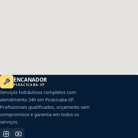
ENCANADOR
PIRACICABA
-
SP
Serviços hidráulicos completos com
atendimento 24h em
Piracicaba
-
SP
.
Profissionais qualificados, orçamento sem
compromisso e garantia em todos os
serviços.