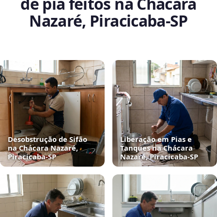
de pia feitos na Chácara
Nazaré, Piracicaba‑SP
Desobstrução de Sifão
Liberação em Pias e
na Chácara Nazaré,
Tanques na Chácara
Piracicaba‑SP
Nazaré, Piracicaba‑SP