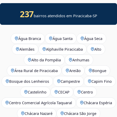
237
bairros atendidos em Piracicaba-SP
Água Branca
Água Santa
Água Seca
Alemães
Alphaville Piracicaba
Alto
Alto da Pompéia
Anhumas
Área Rural de Piracicaba
Areião
Bongue
Bosque dos Lenheiros
Campestre
Capim Fino
Castelinho
CECAP
Centro
Centro Comercial Agrícola Taquaral
Chácara Espéria
Chácara Nazaré
Chácara São Jorge