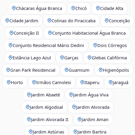
Chácaras Água Branca
Chicó
Cidade Alta
Cidade Jardim
Colinas do Piracicaba
Conceição
Conceição II
Conjunto Habitacional Água Branca
Conjunto Residencial Mário Dedini
Dois Córregos
Estância Lago Azul
Garças
Glebas Califórnia
Gran Park Residencial
Guamium
Higienópolis
Horto
Irmãos Camolesi
Itaperu
Jaraguá
Jardim Abaeté
Jardim Água Viva
Jardim Algodoal
Jardim Alvorada
Jardim Alvorada II
Jardim Aman
Jardim Astúrias
Jardim Bartira