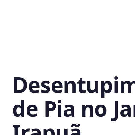
Desentupi
de Pia no J
Irapuã,