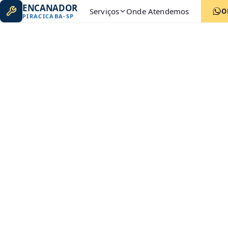
ENCANADOR
Serviços
Onde Atendemos
O
PIRACICABA
-
SP