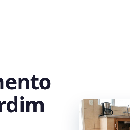
mento
ardim