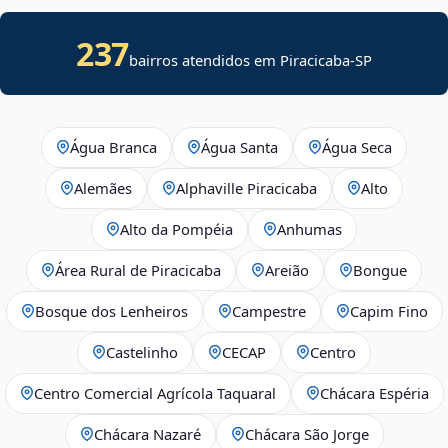
237
bairros atendidos em Piracicaba-SP
Água Branca
Água Santa
Água Seca
Alemães
Alphaville Piracicaba
Alto
Alto da Pompéia
Anhumas
Área Rural de Piracicaba
Areião
Bongue
Bosque dos Lenheiros
Campestre
Capim Fino
Castelinho
CECAP
Centro
Centro Comercial Agrícola Taquaral
Chácara Espéria
Chácara Nazaré
Chácara São Jorge