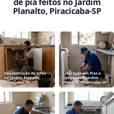
de pia feitos no Jardim
Planalto, Piracicaba‑SP
Desobstrução de Sifão
Liberação em Pias e
no Jardim Planalto,
Tanques no Jardim
Piracicaba‑SP
Planalto, Piracicaba‑SP