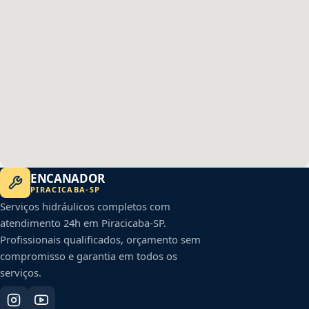
ENCANADOR
PIRACICABA
-
SP
Serviços hidráulicos completos com
atendimento 24h em
Piracicaba
-
SP
.
Profissionais qualificados, orçamento sem
compromisso e garantia em todos os
serviços.