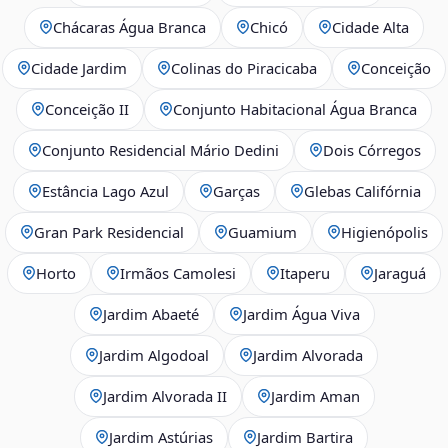
Chácaras Água Branca
Chicó
Cidade Alta
Cidade Jardim
Colinas do Piracicaba
Conceição
Conceição II
Conjunto Habitacional Água Branca
Conjunto Residencial Mário Dedini
Dois Córregos
Estância Lago Azul
Garças
Glebas Califórnia
Gran Park Residencial
Guamium
Higienópolis
Horto
Irmãos Camolesi
Itaperu
Jaraguá
Jardim Abaeté
Jardim Água Viva
Jardim Algodoal
Jardim Alvorada
Jardim Alvorada II
Jardim Aman
Jardim Astúrias
Jardim Bartira