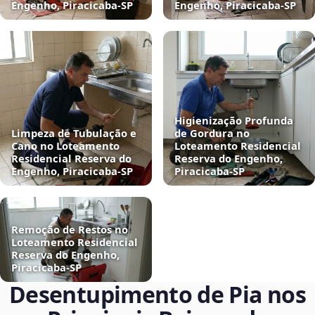
Engenho, Piracicaba‑SP
Engenho, Piracicaba‑SP
Higienização Profunda
Limpeza de Tubulação e
de Gordura no
Cano no Loteamento
Loteamento Residencial
Residencial Reserva do
Reserva do Engenho,
Engenho, Piracicaba‑SP
Piracicaba‑SP
Remoção de Restos no
Loteamento Residencial
Reserva do Engenho,
Piracicaba‑SP
Desentupimento de Pia nos