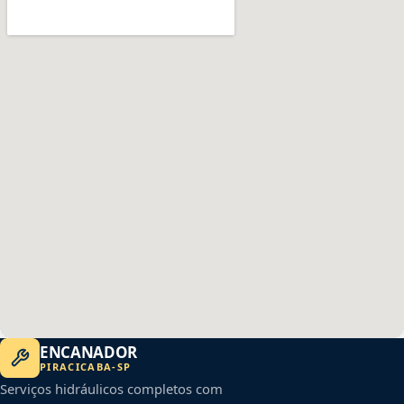
ENCANADOR
PIRACICABA
-
SP
Serviços hidráulicos completos com