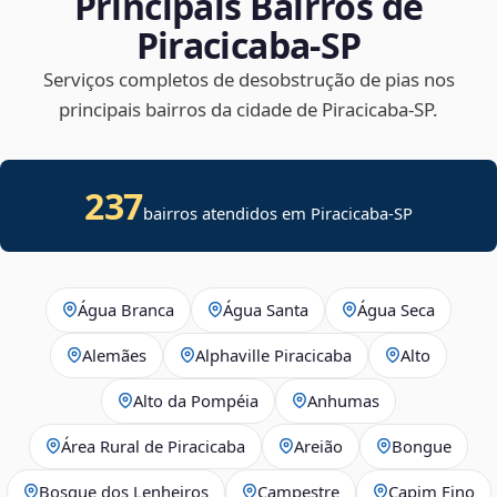
Principais Bairros de
Piracicaba‑SP
Serviços completos de desobstrução de pias nos
principais bairros da cidade de Piracicaba‑SP.
237
bairros atendidos em Piracicaba-SP
Água Branca
Água Santa
Água Seca
Alemães
Alphaville Piracicaba
Alto
Alto da Pompéia
Anhumas
Área Rural de Piracicaba
Areião
Bongue
Bosque dos Lenheiros
Campestre
Capim Fino