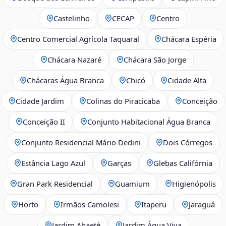
Castelinho
CECAP
Centro
Centro Comercial Agrícola Taquaral
Chácara Espéria
Chácara Nazaré
Chácara São Jorge
Chácaras Água Branca
Chicó
Cidade Alta
Cidade Jardim
Colinas do Piracicaba
Conceição
Conceição II
Conjunto Habitacional Água Branca
Conjunto Residencial Mário Dedini
Dois Córregos
Estância Lago Azul
Garças
Glebas Califórnia
Gran Park Residencial
Guamium
Higienópolis
Horto
Irmãos Camolesi
Itaperu
Jaraguá
Jardim Abaeté
Jardim Água Viva