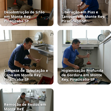
Desobstrução de Sifão
Liberação em Pias e
em Monte Rey,
Tanques em Monte Rey,
Piracicaba‑SP
Piracicaba‑SP
Limpeza de Tubulação e
Higienização Profunda
Cano em Monte Rey,
de Gordura em Monte
Piracicaba‑SP
Rey, Piracicaba‑SP
Remoção de Restos em
Monte Rey,