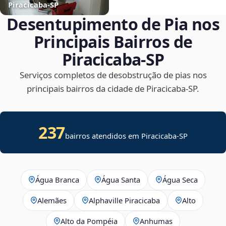
Piracicaba‑SP
Desentupimento de Pia nos
Principais Bairros de
Piracicaba‑SP
Serviços completos de desobstrução de pias nos
principais bairros da cidade de Piracicaba‑SP.
237
bairros atendidos em Piracicaba-SP
Água Branca
Água Santa
Água Seca
Alemães
Alphaville Piracicaba
Alto
Alto da Pompéia
Anhumas