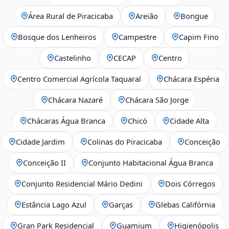
Área Rural de Piracicaba
Areião
Bongue
Bosque dos Lenheiros
Campestre
Capim Fino
Castelinho
CECAP
Centro
Centro Comercial Agrícola Taquaral
Chácara Espéria
Chácara Nazaré
Chácara São Jorge
Chácaras Água Branca
Chicó
Cidade Alta
Cidade Jardim
Colinas do Piracicaba
Conceição
Conceição II
Conjunto Habitacional Água Branca
Conjunto Residencial Mário Dedini
Dois Córregos
Estância Lago Azul
Garças
Glebas Califórnia
Gran Park Residencial
Guamium
Higienópolis