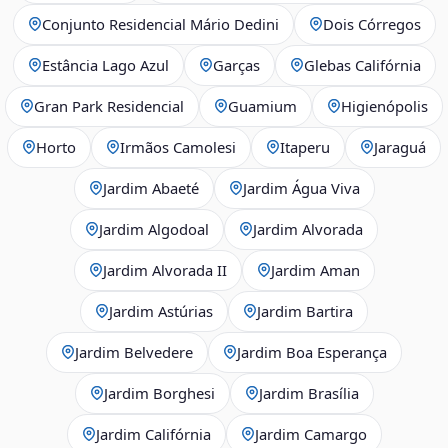
Conjunto Residencial Mário Dedini
Dois Córregos
Estância Lago Azul
Garças
Glebas Califórnia
Gran Park Residencial
Guamium
Higienópolis
Horto
Irmãos Camolesi
Itaperu
Jaraguá
Jardim Abaeté
Jardim Água Viva
Jardim Algodoal
Jardim Alvorada
Jardim Alvorada II
Jardim Aman
Jardim Astúrias
Jardim Bartira
Jardim Belvedere
Jardim Boa Esperança
Jardim Borghesi
Jardim Brasília
Jardim Califórnia
Jardim Camargo