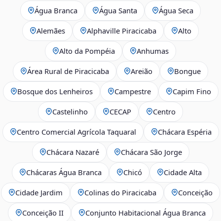
Água Branca
Água Santa
Água Seca
Alemães
Alphaville Piracicaba
Alto
Alto da Pompéia
Anhumas
Área Rural de Piracicaba
Areião
Bongue
Bosque dos Lenheiros
Campestre
Capim Fino
Castelinho
CECAP
Centro
Centro Comercial Agrícola Taquaral
Chácara Espéria
Chácara Nazaré
Chácara São Jorge
Chácaras Água Branca
Chicó
Cidade Alta
Cidade Jardim
Colinas do Piracicaba
Conceição
Conceição II
Conjunto Habitacional Água Branca