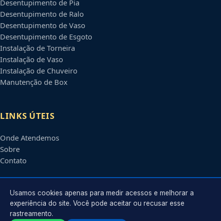
Desentupimento de Pia
Desentupimento de Ralo
Desentupimento de Vaso
Desentupimento de Esgoto
Instalação de Torneira
Instalação de Vaso
Instalação de Chuveiro
Manutenção de Box
LINKS ÚTEIS
Onde Atendemos
Sobre
Contato
CONTATO
Usamos cookies apenas para medir acessos e melhorar a
experiência do site. Você pode aceitar ou recusar esse
rastreamento.
Atendimento em
Piracicaba
-
SP
e regiões parceiras