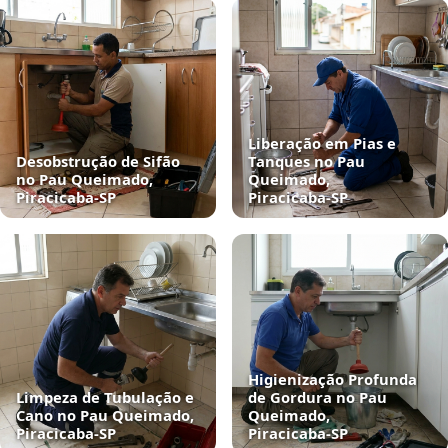
Liberação em Pias e
Desobstrução de Sifão
Tanques no Pau
no Pau Queimado,
Queimado,
Piracicaba‑SP
Piracicaba‑SP
Higienização Profunda
Limpeza de Tubulação e
de Gordura no Pau
Cano no Pau Queimado,
Queimado,
Piracicaba‑SP
Piracicaba‑SP