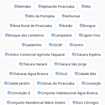
Alemães
Alphaville Piracicaba
Alto
Alto da Pompéia
Anhumas
Área Rural de Piracicaba
Areião
Bongue
Bosque dos Lenheiros
Campestre
Capim Fino
Castelinho
CECAP
Centro
Centro Comercial Agrícola Taquaral
Chácara Espéria
Chácara Nazaré
Chácara São Jorge
Chácaras Água Branca
Chicó
Cidade Alta
Cidade Jardim
Colinas do Piracicaba
Conceição
Conceição II
Conjunto Habitacional Água Branca
Conjunto Residencial Mário Dedini
Dois Córregos