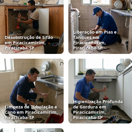
Liberação em Pias e
Desobstrução de Sifão
Tanques em
em Piracicamirim,
Piracicamirim,
Piracicaba‑SP
Piracicaba‑SP
Higienização Profunda
Limpeza de Tubulação e
de Gordura em
Cano em Piracicamirim,
Piracicamirim,
Piracicaba‑SP
Piracicaba‑SP