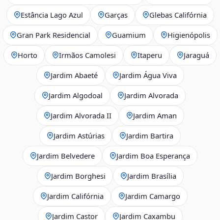
Estância Lago Azul
Garças
Glebas Califórnia
Gran Park Residencial
Guamium
Higienópolis
Horto
Irmãos Camolesi
Itaperu
Jaraguá
Jardim Abaeté
Jardim Água Viva
Jardim Algodoal
Jardim Alvorada
Jardim Alvorada II
Jardim Aman
Jardim Astúrias
Jardim Bartira
Jardim Belvedere
Jardim Boa Esperança
Jardim Borghesi
Jardim Brasília
Jardim Califórnia
Jardim Camargo
Jardim Castor
Jardim Caxambu