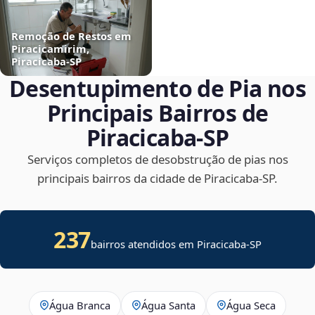
Remoção de Restos em
Piracicamirim,
Piracicaba‑SP
Desentupimento de Pia nos
Principais Bairros de
Piracicaba‑SP
Serviços completos de desobstrução de pias nos
principais bairros da cidade de Piracicaba‑SP.
237
bairros atendidos em Piracicaba-SP
Água Branca
Água Santa
Água Seca