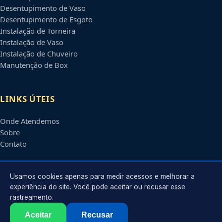
Desentupimento de Vaso
Desentupimento de Esgoto
Instalação de Torneira
Instalação de Vaso
Instalação de Chuveiro
Manutenção de Box
LINKS ÚTEIS
Onde Atendemos
Sobre
Contato
CONTATO
Usamos cookies apenas para medir acessos e melhorar a
experiência do site. Você pode aceitar ou recusar esse
rastreamento.
Atendimento em
Piracicaba
-
SP
e regiões parceiras
contato@encanadorempiracicaba.com.br
Aceitar
Recusar