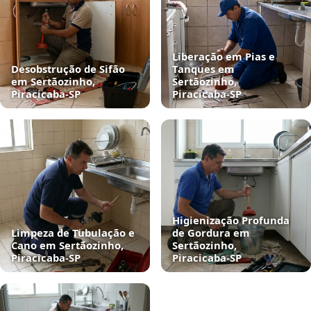
Liberação em Pias e
Desobstrução de Sifão
Tanques em
em Sertãozinho,
Sertãozinho,
Piracicaba‑SP
Piracicaba‑SP
Higienização Profunda
Limpeza de Tubulação e
de Gordura em
Cano em Sertãozinho,
Sertãozinho,
Piracicaba‑SP
Piracicaba‑SP