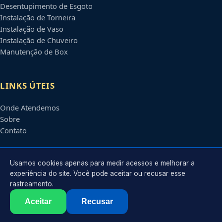
Desentupimento de Esgoto
Instalação de Torneira
Instalação de Vaso
Instalação de Chuveiro
Manutenção de Box
LINKS ÚTEIS
Onde Atendemos
Sobre
Contato
CONTATO
Usamos cookies apenas para medir acessos e melhorar a
experiência do site. Você pode aceitar ou recusar esse
rastreamento.
Atendimento em
Piracicaba
-
SP
e regiões parceiras
contato@encanadorempiracicaba.com.br
Aceitar
Recusar
©
2026
Encanador em
Piracicaba
-
SP
. Todos os direitos reservados.
Política de Privacidade
·
Termos de Uso
·
Sitemap