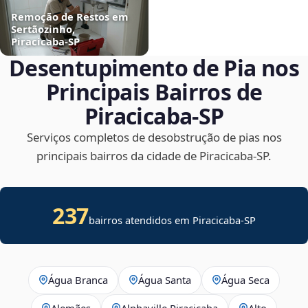
Remoção de Restos em
Sertãozinho,
Piracicaba‑SP
Desentupimento de Pia nos
Principais Bairros de
Piracicaba‑SP
Serviços completos de desobstrução de pias nos
principais bairros da cidade de Piracicaba‑SP.
237
bairros atendidos em Piracicaba-SP
Água Branca
Água Santa
Água Seca
Alemães
Alphaville Piracicaba
Alto