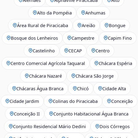
Alto da Pompéia
Anhumas
Área Rural de Piracicaba
Areião
Bongue
Bosque dos Lenheiros
Campestre
Capim Fino
Castelinho
CECAP
Centro
Centro Comercial Agrícola Taquaral
Chácara Espéria
Chácara Nazaré
Chácara São Jorge
Chácaras Água Branca
Chicó
Cidade Alta
Cidade Jardim
Colinas do Piracicaba
Conceição
Conceição II
Conjunto Habitacional Água Branca
Conjunto Residencial Mário Dedini
Dois Córregos