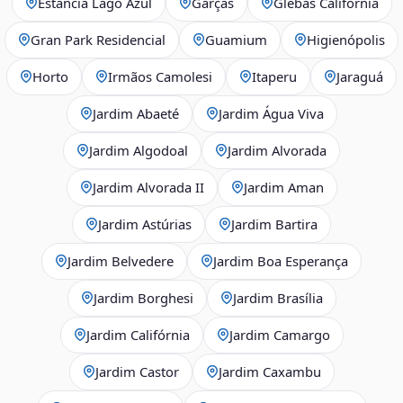
Estância Lago Azul
Garças
Glebas Califórnia
Gran Park Residencial
Guamium
Higienópolis
Horto
Irmãos Camolesi
Itaperu
Jaraguá
Jardim Abaeté
Jardim Água Viva
Jardim Algodoal
Jardim Alvorada
Jardim Alvorada II
Jardim Aman
Jardim Astúrias
Jardim Bartira
Jardim Belvedere
Jardim Boa Esperança
Jardim Borghesi
Jardim Brasília
Jardim Califórnia
Jardim Camargo
Jardim Castor
Jardim Caxambu