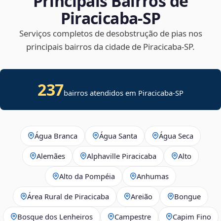
Principais Bairros de
Piracicaba‑SP
Serviços completos de desobstrução de pias nos
principais bairros da cidade de Piracicaba‑SP.
237
bairros atendidos em Piracicaba-SP
Água Branca
Água Santa
Água Seca
Alemães
Alphaville Piracicaba
Alto
Alto da Pompéia
Anhumas
Área Rural de Piracicaba
Areião
Bongue
Bosque dos Lenheiros
Campestre
Capim Fino