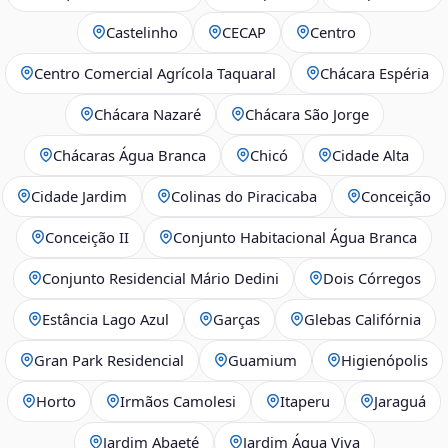
Castelinho
CECAP
Centro
Centro Comercial Agrícola Taquaral
Chácara Espéria
Chácara Nazaré
Chácara São Jorge
Chácaras Água Branca
Chicó
Cidade Alta
Cidade Jardim
Colinas do Piracicaba
Conceição
Conceição II
Conjunto Habitacional Água Branca
Conjunto Residencial Mário Dedini
Dois Córregos
Estância Lago Azul
Garças
Glebas Califórnia
Gran Park Residencial
Guamium
Higienópolis
Horto
Irmãos Camolesi
Itaperu
Jaraguá
Jardim Abaeté
Jardim Água Viva