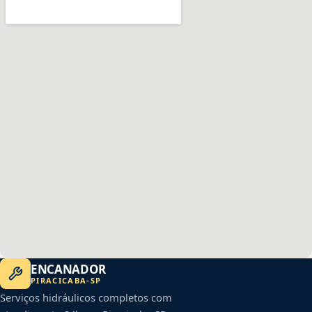
ENCANADOR
PIRACICABA
-
SP
Serviços hidráulicos completos com