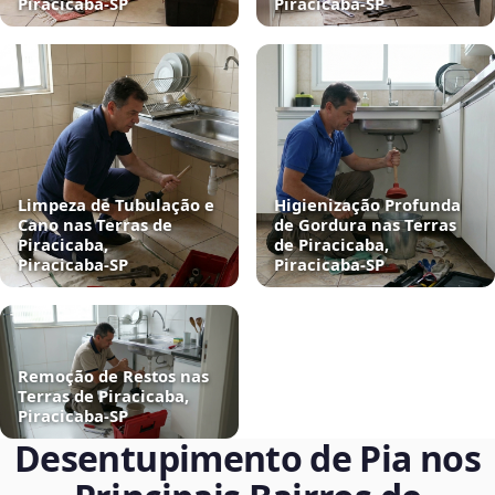
Piracicaba‑SP
Piracicaba‑SP
Limpeza de Tubulação e
Higienização Profunda
Cano nas Terras de
de Gordura nas Terras
Piracicaba,
de Piracicaba,
Piracicaba‑SP
Piracicaba‑SP
Remoção de Restos nas
Terras de Piracicaba,
Piracicaba‑SP
Desentupimento de Pia nos