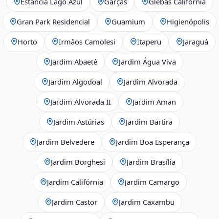
Estância Lago Azul
Garças
Glebas Califórnia
Gran Park Residencial
Guamium
Higienópolis
Horto
Irmãos Camolesi
Itaperu
Jaraguá
Jardim Abaeté
Jardim Água Viva
Jardim Algodoal
Jardim Alvorada
Jardim Alvorada II
Jardim Aman
Jardim Astúrias
Jardim Bartira
Jardim Belvedere
Jardim Boa Esperança
Jardim Borghesi
Jardim Brasília
Jardim Califórnia
Jardim Camargo
Jardim Castor
Jardim Caxambu