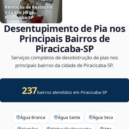
Remoção de Restos na
Vila São Jorge,
Piracicaba‑SP
Desentupimento de Pia nos
Principais Bairros de
Piracicaba‑SP
Serviços completos de desobstrução de pias nos
principais bairros da cidade de Piracicaba‑SP.
237
bairros atendidos em Piracicaba-SP
Água Branca
Água Santa
Água Seca
Alemães
Alphaville Piracicaba
Alto