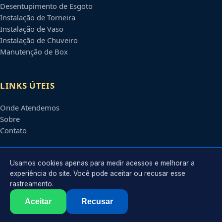
Desentupimento de Esgoto
Instalação de Torneira
Instalação de Vaso
Instalação de Chuveiro
Manutenção de Box
LINKS ÚTEIS
Onde Atendemos
Sobre
Contato
CONTATO
Usamos cookies apenas para medir acessos e melhorar a
experiência do site. Você pode aceitar ou recusar esse
rastreamento.
Atendimento em
Piracicaba
-
SP
e regiões parceiras
contato@encanadorempiracicaba.com.br
Aceitar
Recusar
©
2026
Encanador em
Piracicaba
-
SP
. Todos os direitos reservados.
Política de Privacidade
·
Termos de Uso
·
Sitemap