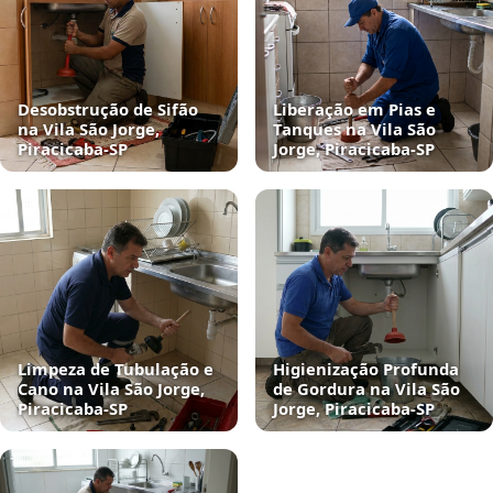
Desobstrução de Sifão
Liberação em Pias e
na Vila São Jorge,
Tanques na Vila São
Piracicaba‑SP
Jorge, Piracicaba‑SP
Limpeza de Tubulação e
Higienização Profunda
Cano na Vila São Jorge,
de Gordura na Vila São
Piracicaba‑SP
Jorge, Piracicaba‑SP