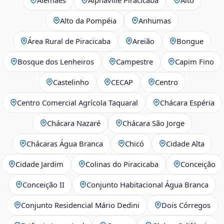
Alto da Pompéia
Anhumas
Área Rural de Piracicaba
Areião
Bongue
Bosque dos Lenheiros
Campestre
Capim Fino
Castelinho
CECAP
Centro
Centro Comercial Agrícola Taquaral
Chácara Espéria
Chácara Nazaré
Chácara São Jorge
Chácaras Água Branca
Chicó
Cidade Alta
Cidade Jardim
Colinas do Piracicaba
Conceição
Conceição II
Conjunto Habitacional Água Branca
Conjunto Residencial Mário Dedini
Dois Córregos