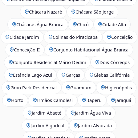
Chácara Nazaré
Chácara São Jorge
Chácaras Água Branca
Chicó
Cidade Alta
Cidade Jardim
Colinas do Piracicaba
Conceição
Conceição II
Conjunto Habitacional Água Branca
Conjunto Residencial Mário Dedini
Dois Córregos
Estância Lago Azul
Garças
Glebas Califórnia
Gran Park Residencial
Guamium
Higienópolis
Horto
Irmãos Camolesi
Itaperu
Jaraguá
Jardim Abaeté
Jardim Água Viva
Jardim Algodoal
Jardim Alvorada
Jardim Alvorada II
Jardim Aman