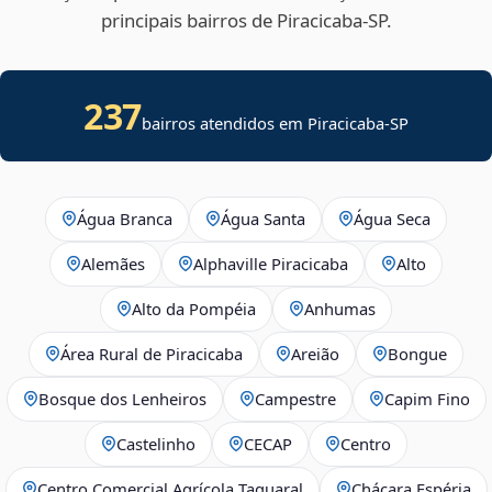
principais bairros de Piracicaba‑SP.
237
bairros atendidos em Piracicaba-SP
Água Branca
Água Santa
Água Seca
Alemães
Alphaville Piracicaba
Alto
Alto da Pompéia
Anhumas
Área Rural de Piracicaba
Areião
Bongue
Bosque dos Lenheiros
Campestre
Capim Fino
Castelinho
CECAP
Centro
Centro Comercial Agrícola Taquaral
Chácara Espéria