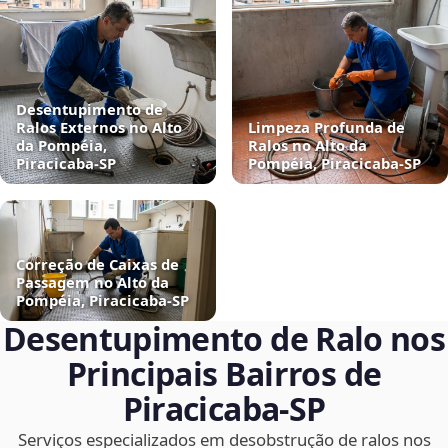
Desentupimento de
Ralos Externos no Alto
Limpeza Profunda de
da Pompéia,
Ralos no Alto da
Piracicaba‑SP
Pompéia, Piracicaba‑SP
Correção de Caixas de
Passagem no Alto da
Pompéia, Piracicaba‑SP
Desentupimento de Ralo nos
Principais Bairros de
Piracicaba‑SP
Serviços especializados em desobstrução de ralos nos