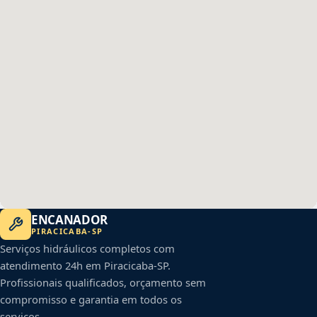
ENCANADOR
PIRACICABA
-
SP
Serviços hidráulicos completos com
atendimento 24h em
Piracicaba
-
SP
.
Profissionais qualificados, orçamento sem
compromisso e garantia em todos os
serviços.