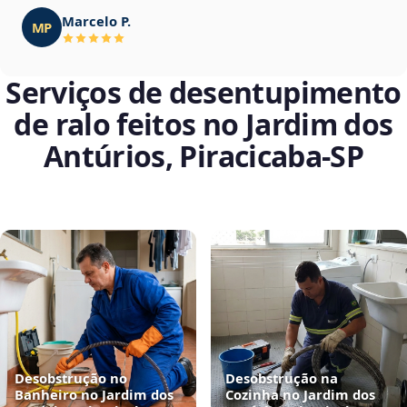
Marcelo P.
MP
Serviços de desentupimento
de ralo feitos no Jardim dos
Antúrios, Piracicaba‑SP
Desobstrução no
Desobstrução na
Banheiro no Jardim dos
Cozinha no Jardim dos