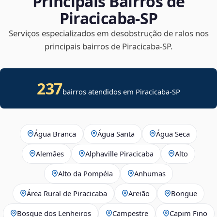
Principais Bairros de
Piracicaba‑SP
Serviços especializados em desobstrução de ralos nos
principais bairros de Piracicaba‑SP.
237
bairros atendidos em Piracicaba-SP
Água Branca
Água Santa
Água Seca
Alemães
Alphaville Piracicaba
Alto
Alto da Pompéia
Anhumas
Área Rural de Piracicaba
Areião
Bongue
Bosque dos Lenheiros
Campestre
Capim Fino