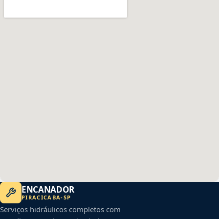
ENCANADOR
PIRACICABA
-
SP
Serviços hidráulicos completos com