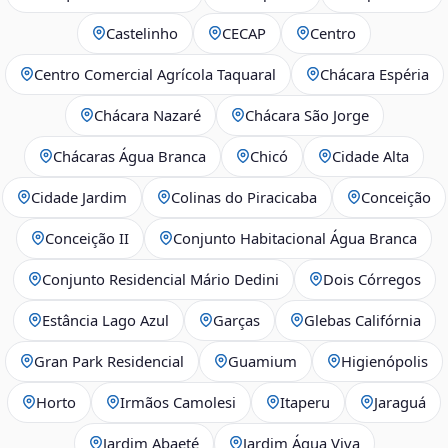
Castelinho
CECAP
Centro
Centro Comercial Agrícola Taquaral
Chácara Espéria
Chácara Nazaré
Chácara São Jorge
Chácaras Água Branca
Chicó
Cidade Alta
Cidade Jardim
Colinas do Piracicaba
Conceição
Conceição II
Conjunto Habitacional Água Branca
Conjunto Residencial Mário Dedini
Dois Córregos
Estância Lago Azul
Garças
Glebas Califórnia
Gran Park Residencial
Guamium
Higienópolis
Horto
Irmãos Camolesi
Itaperu
Jaraguá
Jardim Abaeté
Jardim Água Viva