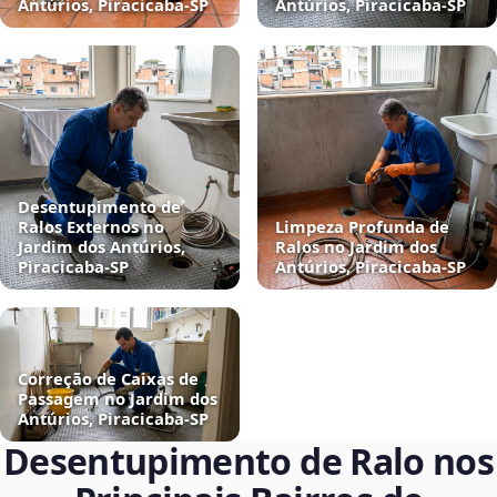
Antúrios, Piracicaba‑SP
Antúrios, Piracicaba‑SP
Desentupimento de
Ralos Externos no
Limpeza Profunda de
Jardim dos Antúrios,
Ralos no Jardim dos
Piracicaba‑SP
Antúrios, Piracicaba‑SP
Correção de Caixas de
Passagem no Jardim dos
Antúrios, Piracicaba‑SP
Desentupimento de Ralo nos