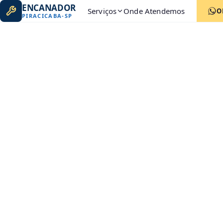
ENCANADOR
Serviços
Onde Atendemos
O
PIRACICABA
-
SP