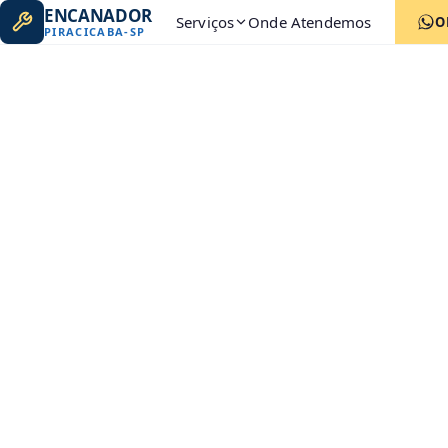
ENCANADOR
Serviços
Onde Atendemos
O
PIRACICABA
-
SP