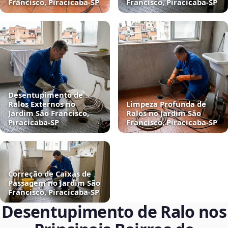
Francisco, Piracicaba‑SP
Francisco, Piracicaba‑SP
Desentupimento de
Ralos Externos no
Limpeza Profunda de
Jardim São Francisco,
Ralos no Jardim São
Piracicaba‑SP
Francisco, Piracicaba‑SP
Correção de Caixas de
Passagem no Jardim São
Francisco, Piracicaba‑SP
Desentupimento de Ralo nos