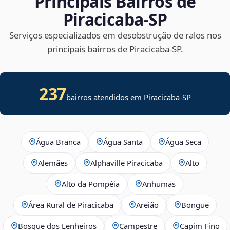
Principais Bairros de
Piracicaba‑SP
Serviços especializados em desobstrução de ralos nos
principais bairros de Piracicaba‑SP.
237
bairros atendidos em Piracicaba-SP
Água Branca
Água Santa
Água Seca
Alemães
Alphaville Piracicaba
Alto
Alto da Pompéia
Anhumas
Área Rural de Piracicaba
Areião
Bongue
Bosque dos Lenheiros
Campestre
Capim Fino