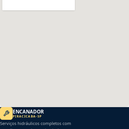
ENCANADOR
PIRACICABA
-
SP
Serviços hidráulicos completos com