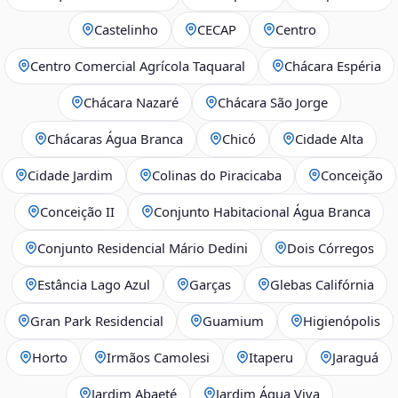
Castelinho
CECAP
Centro
Centro Comercial Agrícola Taquaral
Chácara Espéria
Chácara Nazaré
Chácara São Jorge
Chácaras Água Branca
Chicó
Cidade Alta
Cidade Jardim
Colinas do Piracicaba
Conceição
Conceição II
Conjunto Habitacional Água Branca
Conjunto Residencial Mário Dedini
Dois Córregos
Estância Lago Azul
Garças
Glebas Califórnia
Gran Park Residencial
Guamium
Higienópolis
Horto
Irmãos Camolesi
Itaperu
Jaraguá
Jardim Abaeté
Jardim Água Viva