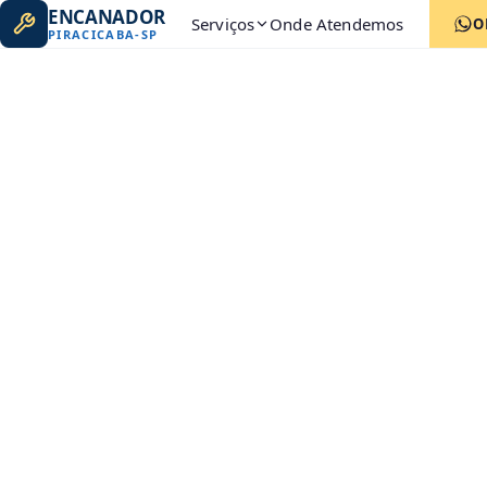
ENCANADOR
Serviços
Onde Atendemos
O
PIRACICABA
-
SP