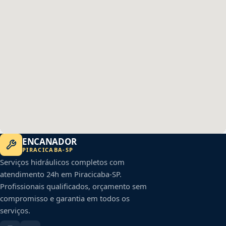
ENCANADOR
PIRACICABA
-
SP
Serviços hidráulicos completos com
atendimento 24h em
Piracicaba
-
SP
.
Profissionais qualificados, orçamento sem
compromisso e garantia em todos os
serviços.