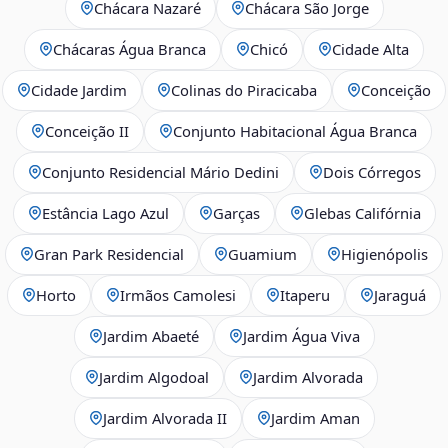
Chácara Nazaré
Chácara São Jorge
Chácaras Água Branca
Chicó
Cidade Alta
Cidade Jardim
Colinas do Piracicaba
Conceição
Conceição II
Conjunto Habitacional Água Branca
Conjunto Residencial Mário Dedini
Dois Córregos
Estância Lago Azul
Garças
Glebas Califórnia
Gran Park Residencial
Guamium
Higienópolis
Horto
Irmãos Camolesi
Itaperu
Jaraguá
Jardim Abaeté
Jardim Água Viva
Jardim Algodoal
Jardim Alvorada
Jardim Alvorada II
Jardim Aman