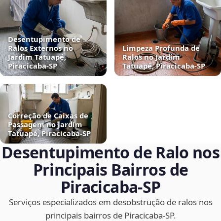
Desentupimento de
Ralos Externos no
Limpeza Profunda de
Jardim Tatuapé,
Ralos no Jardim
Piracicaba‑SP
Tatuapé, Piracicaba‑SP
Correção de Caixas de
Passagem no Jardim
Tatuapé, Piracicaba‑SP
Desentupimento de Ralo nos
Principais Bairros de
Piracicaba‑SP
Serviços especializados em desobstrução de ralos nos
principais bairros de Piracicaba‑SP.