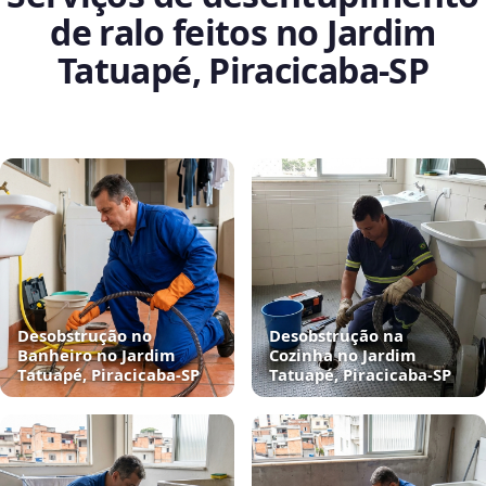
de ralo feitos no Jardim
Tatuapé, Piracicaba‑SP
Desobstrução no
Desobstrução na
Banheiro no Jardim
Cozinha no Jardim
Tatuapé, Piracicaba‑SP
Tatuapé, Piracicaba‑SP