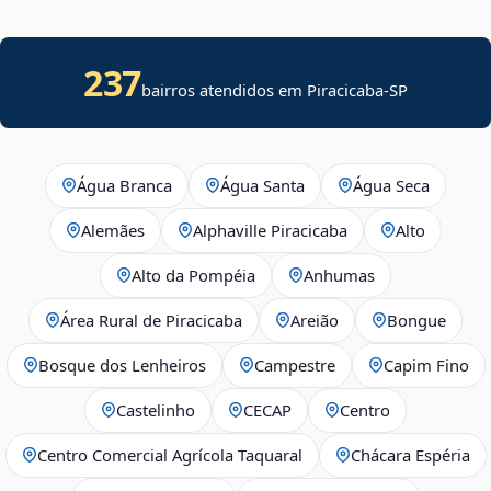
237
bairros atendidos em Piracicaba-SP
Água Branca
Água Santa
Água Seca
Alemães
Alphaville Piracicaba
Alto
Alto da Pompéia
Anhumas
Área Rural de Piracicaba
Areião
Bongue
Bosque dos Lenheiros
Campestre
Capim Fino
Castelinho
CECAP
Centro
Centro Comercial Agrícola Taquaral
Chácara Espéria