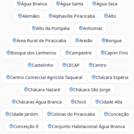
Água Branca
Água Santa
Água Seca
Alemães
Alphaville Piracicaba
Alto
Alto da Pompéia
Anhumas
Área Rural de Piracicaba
Areião
Bongue
Bosque dos Lenheiros
Campestre
Capim Fino
Castelinho
CECAP
Centro
Centro Comercial Agrícola Taquaral
Chácara Espéria
Chácara Nazaré
Chácara São Jorge
Chácaras Água Branca
Chicó
Cidade Alta
Cidade Jardim
Colinas do Piracicaba
Conceição
Conceição II
Conjunto Habitacional Água Branca