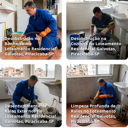
Desobstrução no
Desobstrução na
Banheiro no
Cozinha no Loteamento
Loteamento Residencial
Residencial Gaivotas,
Gaivotas, Piracicaba‑SP
Piracicaba‑SP
Desentupimento de
Limpeza Profunda de
Ralos Externos no
Ralos no Loteamento
Loteamento Residencial
Residencial Gaivotas,
Gaivotas, Piracicaba‑SP
Piracicaba‑SP