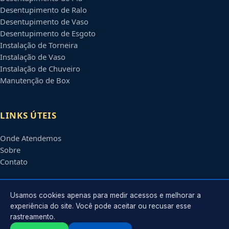
Desentupimento de Ralo
Desentupimento de Vaso
Desentupimento de Esgoto
Instalação de Torneira
Instalação de Vaso
Instalação de Chuveiro
Manutenção de Box
LINKS ÚTEIS
Onde Atendemos
Sobre
Contato
CONTATO
Usamos cookies apenas para medir acessos e melhorar a
experiência do site. Você pode aceitar ou recusar esse
rastreamento.
Atendimento em
Piracicaba
-
SP
e regiões parceiras