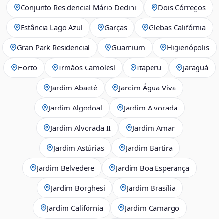
Conjunto Residencial Mário Dedini
Dois Córregos
Estância Lago Azul
Garças
Glebas Califórnia
Gran Park Residencial
Guamium
Higienópolis
Horto
Irmãos Camolesi
Itaperu
Jaraguá
Jardim Abaeté
Jardim Água Viva
Jardim Algodoal
Jardim Alvorada
Jardim Alvorada II
Jardim Aman
Jardim Astúrias
Jardim Bartira
Jardim Belvedere
Jardim Boa Esperança
Jardim Borghesi
Jardim Brasília
Jardim Califórnia
Jardim Camargo