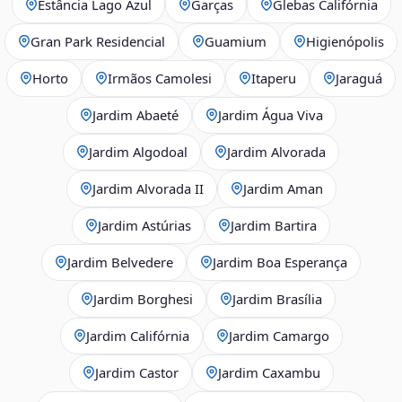
Estância Lago Azul
Garças
Glebas Califórnia
Gran Park Residencial
Guamium
Higienópolis
Horto
Irmãos Camolesi
Itaperu
Jaraguá
Jardim Abaeté
Jardim Água Viva
Jardim Algodoal
Jardim Alvorada
Jardim Alvorada II
Jardim Aman
Jardim Astúrias
Jardim Bartira
Jardim Belvedere
Jardim Boa Esperança
Jardim Borghesi
Jardim Brasília
Jardim Califórnia
Jardim Camargo
Jardim Castor
Jardim Caxambu