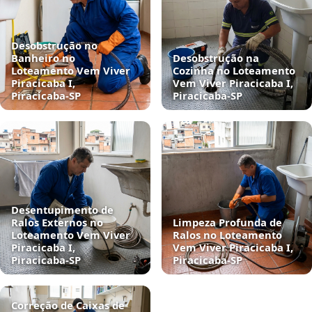
Desobstrução no
Banheiro no
Desobstrução na
Loteamento Vem Viver
Cozinha no Loteamento
Piracicaba I,
Vem Viver Piracicaba I,
Piracicaba‑SP
Piracicaba‑SP
Desentupimento de
Ralos Externos no
Limpeza Profunda de
Loteamento Vem Viver
Ralos no Loteamento
Piracicaba I,
Vem Viver Piracicaba I,
Piracicaba‑SP
Piracicaba‑SP
Correção de Caixas de