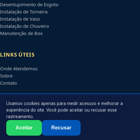
Desentupimento de Esgoto
Instalação de Torneira
Instalação de Vaso
Instalação de Chuveiro
Manutenção de Box
LINKS ÚTEIS
Onde Atendemos
Sobre
Contato
CONTATO
Usamos cookies apenas para medir acessos e melhorar a
experiência do site. Você pode aceitar ou recusar esse
rastreamento.
Atendimento em
Piracicaba
-
SP
e regiões parceiras
contato@encanadorempiracicaba.com.br
Aceitar
Recusar
©
2026
Encanador em
Piracicaba
-
SP
. Todos os direitos reservados.
Política de Privacidade
·
Termos de Uso
·
Sitemap