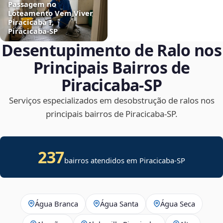
Passagem no
Loteamento Vem Viver
Piracicaba I,
Piracicaba‑SP
Desentupimento de Ralo nos
Principais Bairros de
Piracicaba‑SP
Serviços especializados em desobstrução de ralos nos
principais bairros de Piracicaba‑SP.
237
bairros atendidos em Piracicaba-SP
Água Branca
Água Santa
Água Seca