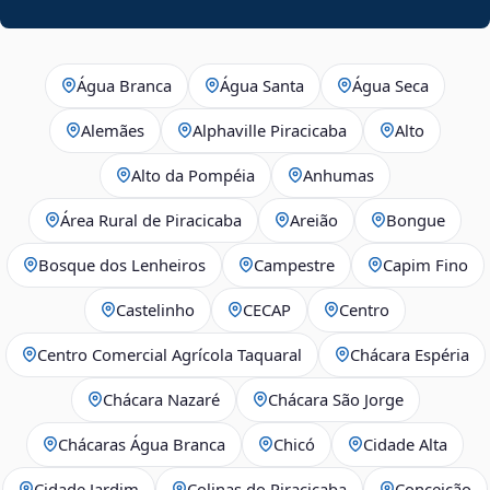
Água Branca
Água Santa
Água Seca
Alemães
Alphaville Piracicaba
Alto
Alto da Pompéia
Anhumas
Área Rural de Piracicaba
Areião
Bongue
Bosque dos Lenheiros
Campestre
Capim Fino
Castelinho
CECAP
Centro
Centro Comercial Agrícola Taquaral
Chácara Espéria
Chácara Nazaré
Chácara São Jorge
Chácaras Água Branca
Chicó
Cidade Alta
Cidade Jardim
Colinas do Piracicaba
Conceição