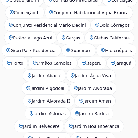
Conceição II
Conjunto Habitacional Água Branca
Conjunto Residencial Mário Dedini
Dois Córregos
Estância Lago Azul
Garças
Glebas Califórnia
Gran Park Residencial
Guamium
Higienópolis
Horto
Irmãos Camolesi
Itaperu
Jaraguá
Jardim Abaeté
Jardim Água Viva
Jardim Algodoal
Jardim Alvorada
Jardim Alvorada II
Jardim Aman
Jardim Astúrias
Jardim Bartira
Jardim Belvedere
Jardim Boa Esperança