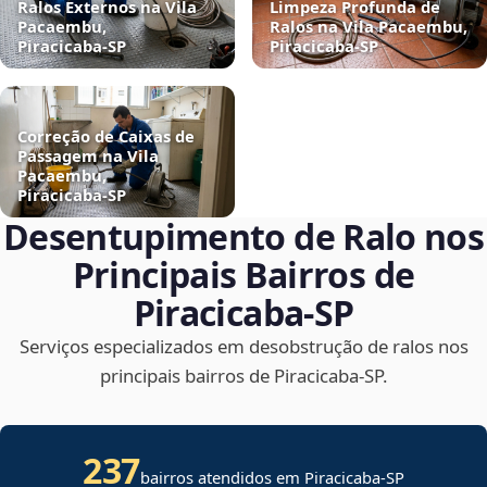
Ralos Externos na Vila
Limpeza Profunda de
Pacaembu,
Ralos na Vila Pacaembu,
Piracicaba‑SP
Piracicaba‑SP
Correção de Caixas de
Passagem na Vila
Pacaembu,
Piracicaba‑SP
Desentupimento de Ralo nos
Principais Bairros de
Piracicaba‑SP
Serviços especializados em desobstrução de ralos nos
principais bairros de Piracicaba‑SP.
237
bairros atendidos em Piracicaba-SP