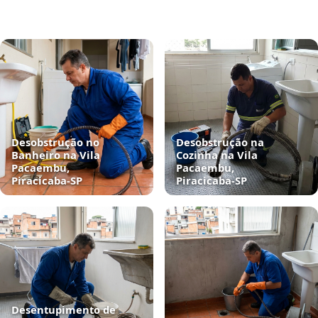
Desobstrução no
Desobstrução na
Banheiro na Vila
Cozinha na Vila
Pacaembu,
Pacaembu,
Piracicaba‑SP
Piracicaba‑SP
Desentupimento de