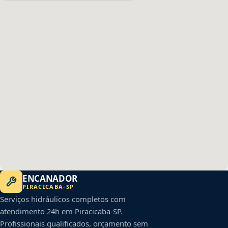
ENCANADOR
PIRACICABA
-
SP
Serviços hidráulicos completos com
atendimento 24h em
Piracicaba
-
SP
.
Profissionais qualificados, orçamento sem