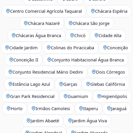
Centro Comercial Agrícola Taquaral
Chácara Espéria
Chácara Nazaré
Chácara São Jorge
Chácaras Água Branca
Chicó
Cidade Alta
Cidade Jardim
Colinas do Piracicaba
Conceição
Conceição II
Conjunto Habitacional Água Branca
Conjunto Residencial Mário Dedini
Dois Córregos
Estância Lago Azul
Garças
Glebas Califórnia
Gran Park Residencial
Guamium
Higienópolis
Horto
Irmãos Camolesi
Itaperu
Jaraguá
Jardim Abaeté
Jardim Água Viva
Jardim Algodoal
Jardim Alvorada