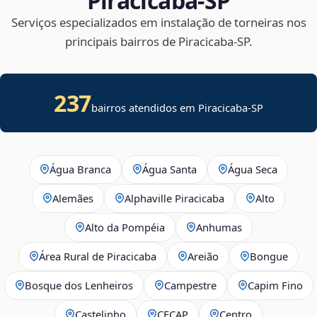
Piracicaba‑SP
Serviços especializados em instalação de torneiras nos
principais bairros de Piracicaba‑SP.
237
bairros atendidos em Piracicaba-SP
Água Branca
Água Santa
Água Seca
Alemães
Alphaville Piracicaba
Alto
Alto da Pompéia
Anhumas
Área Rural de Piracicaba
Areião
Bongue
Bosque dos Lenheiros
Campestre
Capim Fino
Castelinho
CECAP
Centro