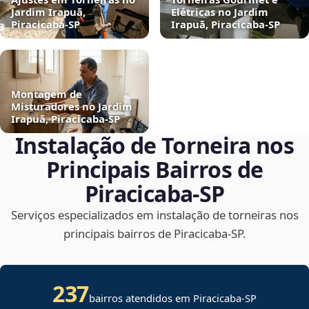
Jardim Irapuã,
Elétricas no Jardim
Piracicaba‑SP
Irapuã, Piracicaba‑SP
Montagem de
Misturadores no Jardim
Irapuã, Piracicaba‑SP
Instalação de Torneira nos
Principais Bairros de
Piracicaba‑SP
Serviços especializados em instalação de torneiras nos
principais bairros de Piracicaba‑SP.
237
bairros atendidos em Piracicaba-SP