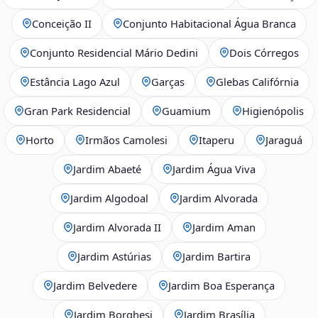
Conceição II
Conjunto Habitacional Água Branca
Conjunto Residencial Mário Dedini
Dois Córregos
Estância Lago Azul
Garças
Glebas Califórnia
Gran Park Residencial
Guamium
Higienópolis
Horto
Irmãos Camolesi
Itaperu
Jaraguá
Jardim Abaeté
Jardim Água Viva
Jardim Algodoal
Jardim Alvorada
Jardim Alvorada II
Jardim Aman
Jardim Astúrias
Jardim Bartira
Jardim Belvedere
Jardim Boa Esperança
Jardim Borghesi
Jardim Brasília