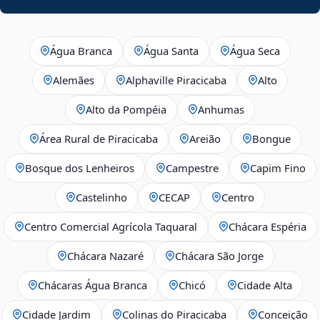
Água Branca
Água Santa
Água Seca
Alemães
Alphaville Piracicaba
Alto
Alto da Pompéia
Anhumas
Área Rural de Piracicaba
Areião
Bongue
Bosque dos Lenheiros
Campestre
Capim Fino
Castelinho
CECAP
Centro
Centro Comercial Agrícola Taquaral
Chácara Espéria
Chácara Nazaré
Chácara São Jorge
Chácaras Água Branca
Chicó
Cidade Alta
Cidade Jardim
Colinas do Piracicaba
Conceição