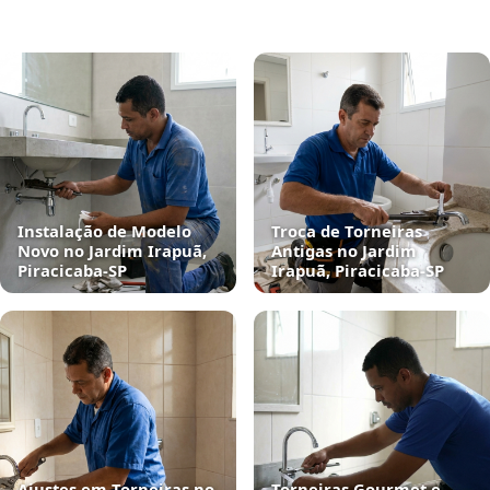
Instalação de Modelo
Troca de Torneiras
Novo no Jardim Irapuã,
Antigas no Jardim
Piracicaba‑SP
Irapuã, Piracicaba‑SP
Ajustes em Torneiras no
Torneiras Gourmet e