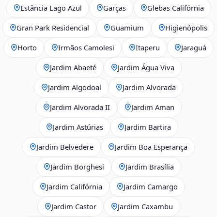
Estância Lago Azul
Garças
Glebas Califórnia
Gran Park Residencial
Guamium
Higienópolis
Horto
Irmãos Camolesi
Itaperu
Jaraguá
Jardim Abaeté
Jardim Água Viva
Jardim Algodoal
Jardim Alvorada
Jardim Alvorada II
Jardim Aman
Jardim Astúrias
Jardim Bartira
Jardim Belvedere
Jardim Boa Esperança
Jardim Borghesi
Jardim Brasília
Jardim Califórnia
Jardim Camargo
Jardim Castor
Jardim Caxambu