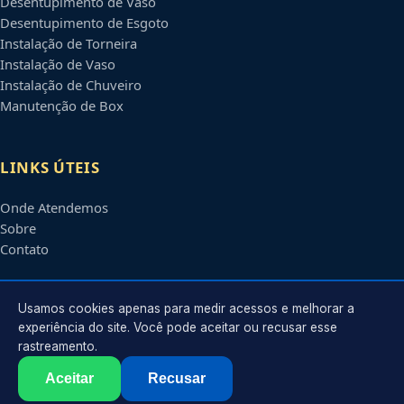
Desentupimento de Vaso
Desentupimento de Esgoto
Instalação de Torneira
Instalação de Vaso
Instalação de Chuveiro
Manutenção de Box
LINKS ÚTEIS
Onde Atendemos
Sobre
Contato
CONTATO
Usamos cookies apenas para medir acessos e melhorar a
experiência do site. Você pode aceitar ou recusar esse
rastreamento.
Atendimento em
Piracicaba
-
SP
e regiões parceiras
contato@encanadorempiracicaba.com.br
Aceitar
Recusar
©
2026
Encanador em
Piracicaba
-
SP
. Todos os direitos reservados.