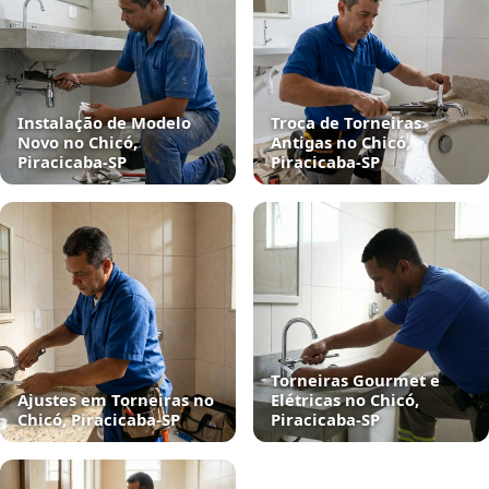
Instalação de Modelo
Troca de Torneiras
Novo no Chicó,
Antigas no Chicó,
Piracicaba‑SP
Piracicaba‑SP
Torneiras Gourmet e
Ajustes em Torneiras no
Elétricas no Chicó,
Chicó, Piracicaba‑SP
Piracicaba‑SP