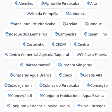
Alemães
Alphaville Piracicaba
Alto
Alto da Pompéia
Anhumas
Área Rural de Piracicaba
Areião
Bongue
Bosque dos Lenheiros
Campestre
Capim Fino
Castelinho
CECAP
Centro
Centro Comercial Agrícola Taquaral
Chácara Espéria
Chácara Nazaré
Chácara São Jorge
Chácaras Água Branca
Chicó
Cidade Alta
Cidade Jardim
Colinas do Piracicaba
Conceição
Conceição II
Conjunto Habitacional Água Branca
Conjunto Residencial Mário Dedini
Dois Córregos