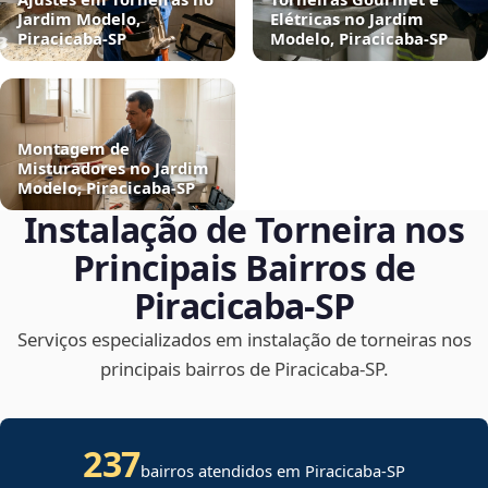
Jardim Modelo,
Elétricas no Jardim
Piracicaba‑SP
Modelo, Piracicaba‑SP
Montagem de
Misturadores no Jardim
Modelo, Piracicaba‑SP
Instalação de Torneira nos
Principais Bairros de
Piracicaba‑SP
Serviços especializados em instalação de torneiras nos
principais bairros de Piracicaba‑SP.
237
bairros atendidos em Piracicaba-SP