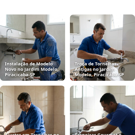
Instalação de Modelo
Troca de Torneiras
Novo no Jardim Modelo,
Antigas no Jardim
Piracicaba‑SP
Modelo, Piracicaba‑SP
Ajustes em Torneiras no
Torneiras Gourmet e