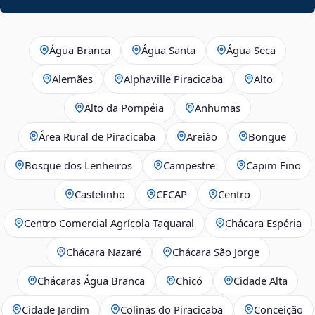
Água Branca
Água Santa
Água Seca
Alemães
Alphaville Piracicaba
Alto
Alto da Pompéia
Anhumas
Área Rural de Piracicaba
Areião
Bongue
Bosque dos Lenheiros
Campestre
Capim Fino
Castelinho
CECAP
Centro
Centro Comercial Agrícola Taquaral
Chácara Espéria
Chácara Nazaré
Chácara São Jorge
Chácaras Água Branca
Chicó
Cidade Alta
Cidade Jardim
Colinas do Piracicaba
Conceição