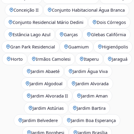
Conceição II
Conjunto Habitacional Água Branca
Conjunto Residencial Mário Dedini
Dois Córregos
Estância Lago Azul
Garças
Glebas Califórnia
Gran Park Residencial
Guamium
Higienópolis
Horto
Irmãos Camolesi
Itaperu
Jaraguá
Jardim Abaeté
Jardim Água Viva
Jardim Algodoal
Jardim Alvorada
Jardim Alvorada II
Jardim Aman
Jardim Astúrias
Jardim Bartira
Jardim Belvedere
Jardim Boa Esperança
Jardim Borghesi
Jardim Brasília