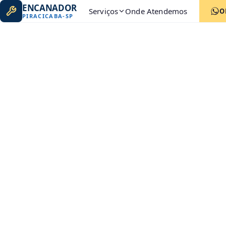
ENCANADOR
Serviços
Onde Atendemos
O
PIRACICABA
-
SP