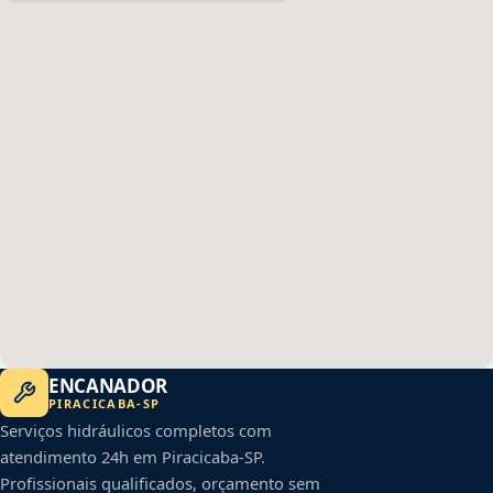
ENCANADOR
PIRACICABA
-
SP
Serviços hidráulicos completos com
atendimento 24h em
Piracicaba
-
SP
.
Profissionais qualificados, orçamento sem