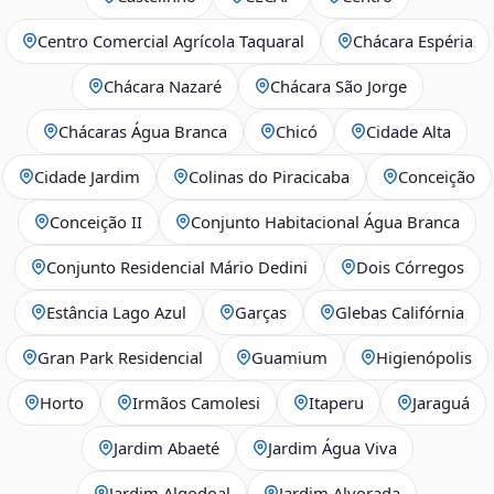
Centro Comercial Agrícola Taquaral
Chácara Espéria
Chácara Nazaré
Chácara São Jorge
Chácaras Água Branca
Chicó
Cidade Alta
Cidade Jardim
Colinas do Piracicaba
Conceição
Conceição II
Conjunto Habitacional Água Branca
Conjunto Residencial Mário Dedini
Dois Córregos
Estância Lago Azul
Garças
Glebas Califórnia
Gran Park Residencial
Guamium
Higienópolis
Horto
Irmãos Camolesi
Itaperu
Jaraguá
Jardim Abaeté
Jardim Água Viva
Jardim Algodoal
Jardim Alvorada