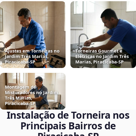
Ajustes em Torneiras no
Torneiras Gourmet e
Jardim Três Marias,
Elétricas no Jardim Três
Piracicaba‑SP
Marias, Piracicaba‑SP
Montagem de
Misturadores no Jardim
Três Marias,
Piracicaba‑SP
Instalação de Torneira nos
Principais Bairros de