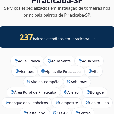
Piracicaba‑SP
Serviços especializados em instalação de torneiras nos
principais bairros de Piracicaba‑SP.
237
bairros atendidos em Piracicaba-SP
Água Branca
Água Santa
Água Seca
Alemães
Alphaville Piracicaba
Alto
Alto da Pompéia
Anhumas
Área Rural de Piracicaba
Areião
Bongue
Bosque dos Lenheiros
Campestre
Capim Fino
Castelinho
CECAP
Centro