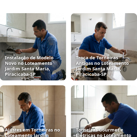
Instalação de Modelo
Troca de Torneiras
Novo no Loteamento
Antigas no Loteamento
Jardim Santa Maria,
Jardim Santa Maria,
Piracicaba‑SP
Piracicaba‑SP
Ajustes em Torneiras no
Torneiras Gourmet e
Loteamento Jardim
Elétricas no Loteamento