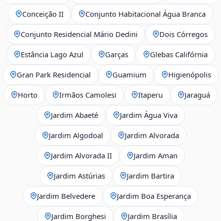
Conceição II
Conjunto Habitacional Água Branca
Conjunto Residencial Mário Dedini
Dois Córregos
Estância Lago Azul
Garças
Glebas Califórnia
Gran Park Residencial
Guamium
Higienópolis
Horto
Irmãos Camolesi
Itaperu
Jaraguá
Jardim Abaeté
Jardim Água Viva
Jardim Algodoal
Jardim Alvorada
Jardim Alvorada II
Jardim Aman
Jardim Astúrias
Jardim Bartira
Jardim Belvedere
Jardim Boa Esperança
Jardim Borghesi
Jardim Brasília