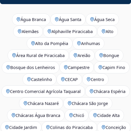
Água Branca
Água Santa
Água Seca
Alemães
Alphaville Piracicaba
Alto
Alto da Pompéia
Anhumas
Área Rural de Piracicaba
Areião
Bongue
Bosque dos Lenheiros
Campestre
Capim Fino
Castelinho
CECAP
Centro
Centro Comercial Agrícola Taquaral
Chácara Espéria
Chácara Nazaré
Chácara São Jorge
Chácaras Água Branca
Chicó
Cidade Alta
Cidade Jardim
Colinas do Piracicaba
Conceição